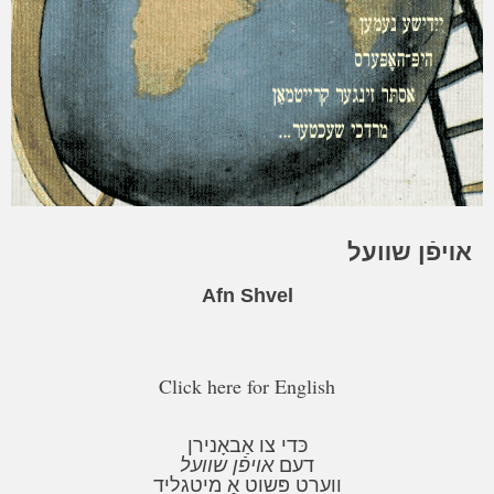
אױפֿן שװעל
Afn Shvel
Click here for English
כּדי צו אַבאָנירן
דעם
אויפֿן שוועל
ווערט פּשוט אַ מיטגליד