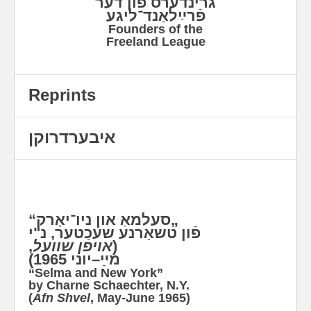
גרינדערס פֿון דער
פֿרײַלאַנד־ליגע
Founders of the
Freeland League
Reprints
איבערדרוקן
„סעלמאַ און ניו־יאָרק“
פֿון טשאַרנע שעכטער, נ"י
,
אויפֿן שוועל
(
מײַ–יוני 1965)
“Selma and New York”
by Charne Schaechter, N.Y.
(
Afn Shvel
, May-June 1965)