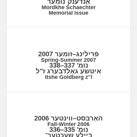
אָנדענק־נומער
Mordkhe Schaechter
Memorial Issue
פֿרילינג–זומער 2007
Spring-Summer 2007
נומ' 337–338
איטשע גאָלדבערג ז"ל
Itshe Goldberg z"l
האַרבסט–ווינטער 2006
Fall-Winter 2006
נומ' 335–336
ביילע שעכטער־