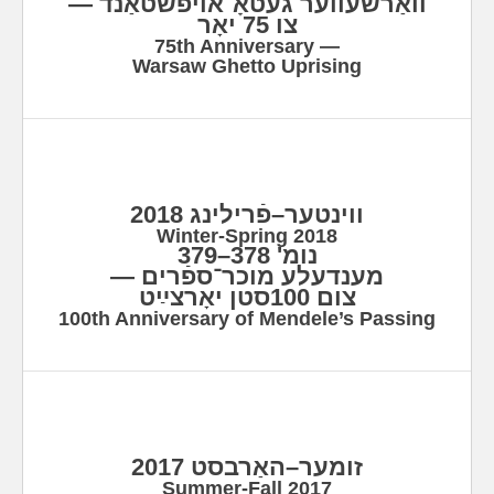
וואַרשעווער געטאָ־אויפֿשטאַנד —
צו 75 יאָר
75th Anniversary —
Warsaw Ghetto Uprising
ווינטער–פֿרילינג 2018
Winter-Spring 2018
נומ' 378–379
מענדעלע מוכר־ספֿרים —
צום 100סטן יאָרצײַט
100th Anniversary of Mendele’s Passing
זומער–האַרבסט 2017
Summer-Fall 2017