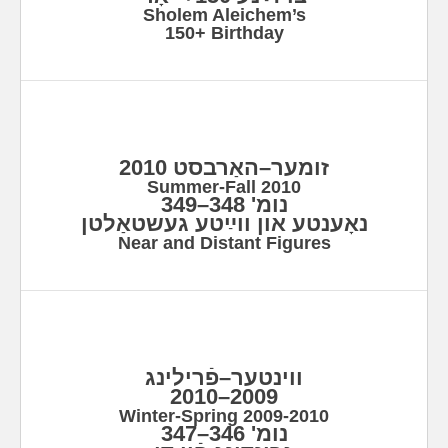
Sholem Aleichem’s
150+ Birthday
זומער–האַרבסט 2010
Summer-Fall 2010
נומ' 348–349
נאָענטע און ווײַטע געשטאַלטן
Near and Distant Figures
ווינטער–פֿרילינג
2009–2010
Winter-Spring 2009-2010
נומ' 346–347