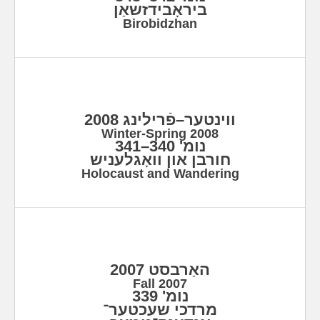
ביראָבידזשאַן
Birobidzhan
ווינטער–פֿרילינג 2008
Winter-Spring 2008
נומ' 340–341
חורבן און וואָגלעניש
Holocaust and Wandering
האַרבסט 2007
Fall 2007
נומ' 339
מרדכי שעכטער־