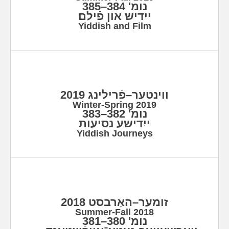
נומ' 384–385
ייִדיש און פֿילם
Yiddish and Film
ווינטער–פֿרילינג 2019
Winter-Spring 2019
נומ' 382–383
ייִדישע נסיעות
Yiddish Journeys
זומער–האַרבסט 2018
Summer-Fall 2018
נומ' 380–381