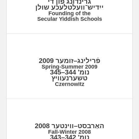
גרינדונג פֿון די
ייִדיש־וועלטלעכע שולן
Founding of the
Secular Yiddish Schools
פֿרילינג–זומער 2009
Spring-Summer 2009
נומ' 344–345
טשערנעוויץ
Czernowitz
האַרבסט–ווינטער 2008
Fall-Winter 2008
נומ' 342–343