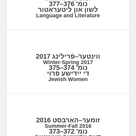
נומ' 376–377
לשון און ליטעראַטור
Language and Literature
ווינטער–פֿרילינג 2017
Winter-Spring 2017
נומ' 374–375
די ייִדישע פֿרוי
Jewish Women
זומער–האַרבסט 2016
Summer-Fall 2016
נומ' 372–373