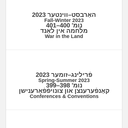
become a member
of the League for Yiddish.
To read the table of contents and selected articles from
האַרבסט–ווינטער 2023
each issue of
Afn Shvel
published since 2005, scroll
Fall-Winter 2023
down and
נומ' 400–401
click on the cover of the issue you would like to read.
מלחמה אין לאַנד
War in the Land
To obtain copies of available
back issues or the current issue
of
Afn Shvel
,
click here
.
League for Yiddish
The
publishes two double issues
annually of our all-Yiddish magazine,
Afn Shvel
. Started
פֿרילינג–זומער 2023
in 1941 (as the organ of the Freeland League for
Spring-Summer 2023
Territorialist Colonization),
Afn Shvel
is committed to
נומ' 398–399
the promotion and preservation of the Yiddish language
קאָנפֿערענצן און צונויפֿפֿאָרענישן
and culture. [To read an article on the history of the
magazine by former editor Sheva Zucker,
click here
.] It
Conferences & Conventions
features articles of Yiddish cultural, literary, linguistic
and communal interest, as well as a beautiful, modern
layout, high-resolution photos, and extensive glossaries
to help newer readers. We currently have a circulation
Membership in the League for Yiddish
of about 850.
includes a subscription to
Afn Shvel
.