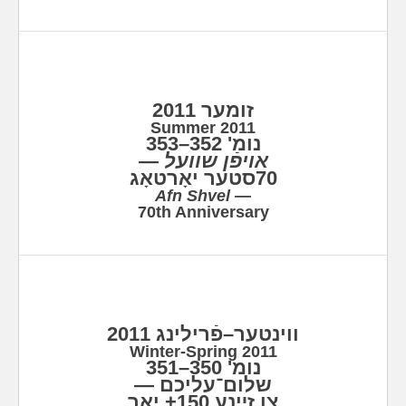
זומער 2011
Summer 2011
נומ' 352–353
—
אויפֿן שוועל
70סטער יאָרטאָג
Afn Shvel
—
70th Anniversary
ווינטער–פֿרילינג 2011
Winter-Spring 2011
נומ' 350–351
שלום־עליכם —
צו זײַנע 150+ יאָר