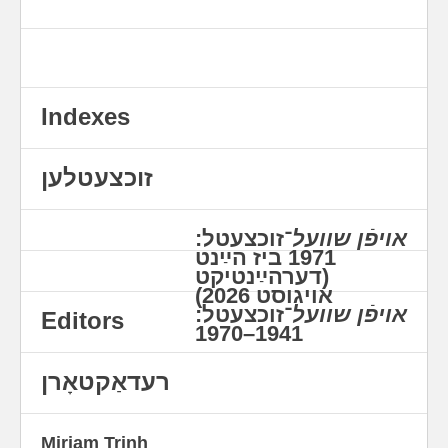
placeholder
Indexes
זוכצעטלען
אויפֿן שוועל
־זוכצעטל:
1971 ביז הײַנט
(דערהײַנטיקט
אויגוסט 2026)
אויפֿן שוועל
־זוכצעטל:
Editors
1941–1970
רעדאַקטאָרן
Miriam Trinh