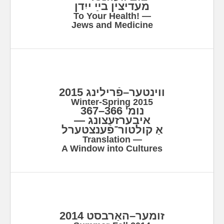
מעדיצין בײַ ייִדן
To Your Health! —
Jews and Medicine
ווינטער–פֿרילינג 2015
Winter-Spring 2015
נומ' 366–367
איבערזעצונג —
אַ קולטור־פֿענצטערל
Translation —
A Window into Cultures
זומער–האַרבסט 2014