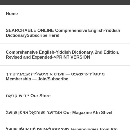
Home
SEARCHABLE ONLINE Comprehensive English-Yiddish
DictionarySubscribe Here!
Comprehensive English-Yiddish Dictionary, 2nd Edition,
Revised and Expanded->PRINT VERSION
מיטגלידערשאַפֿט — װערט אַ מיטגליד/ אַבאָנירט זיך
Membership — Join/Subscribe
ייִדיש-קראָם Our Store
אונדזער זשורנאַל אױפֿן שװעל Our Magazine Afn Shvel
טערמינאָלאָגיעס פֿון אויפֿן שוועל Terminologies from Afn