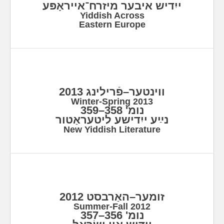
ייִדיש איבער מיזרח־אייראָפּע
Yiddish Across
Eastern Europe
ווינטער–פֿרילינג 2013
Winter-Spring 2013
נומ' 358–359
נײַע ייִדישע ליטעראַטור
New Yiddish Literature
זומער–האַרבסט 2012
Summer-Fall 2012
נומ' 356–357