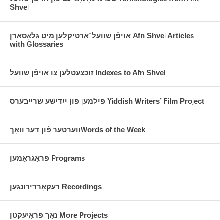
Shvel
אויפֿן שוועל־אַרטיקלען מיט גלאָסאַרן Afn Shvel Articles
with Glossaries
זוכצעטלען צו אויפֿן שוועל Indexes to Afn Shvel
פֿילמען פֿון ייִדישע שרײַבערס Yiddish Writers’ Film Project
ווערטער פֿון דער וואָךWords of the Week
פּראָגראַמען Programs
רעקאָרדירונגען Recordings
נאָך פּראָיעקטן More Projects