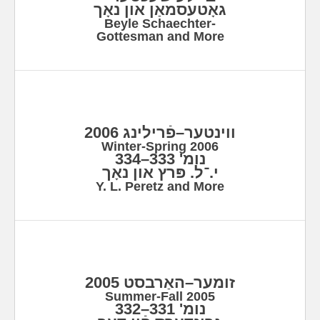
גאָטעסמאַן און נאָך
Beyle Schaechter-
Gottesman and More
ווינטער–פֿרילינג 2006
Winter-Spring 2006
נומ' 333–334
י.־ל. פּרץ און נאָך
Y. L. Peretz and More
זומער–האַרבסט 2005
Summer-Fall 2005
נומ' 331–332