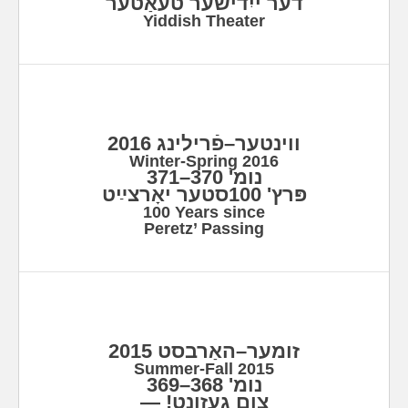
דער ייִדישער טעאַטער
Yiddish Theater
ווינטער–פֿרילינג 2016
Winter-Spring 2016
נומ' 370–371
פּרץ' 100סטער יאָרצײַט
100 Years since
Peretz’ Passing
זומער–האַרבסט 2015
Summer-Fall 2015
נומ' 368–369
צום געזונט! —