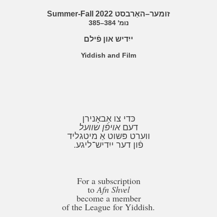
Summer-Fall 2022
זומער–האַרבסט
נומ' 384–385
ייִדיש און פֿילם
Yiddish and Film
כּדי צו אַבאָנירן
דעם
אויפֿן שוועל
ווערט פּשוט אַ מיטגליד
פֿון דער ייִדיש־ליגע.
For a subscription
to
Afn Shvel
become a member
of the League for Yiddish.