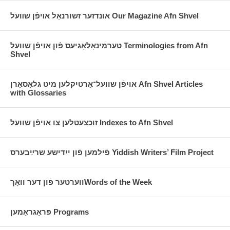
אונדזער זשורנאַל אױפֿן שװעל Our Magazine Afn Shvel
טערמינאָלאָגיעס פֿון אויפֿן שוועל Terminologies from Afn
Shvel
אויפֿן שוועל־אַרטיקלען מיט גלאָסאַרן Afn Shvel Articles
with Glossaries
זוכצעטלען צו אויפֿן שוועל Indexes to Afn Shvel
פֿילמען פֿון ייִדישע שרײַבערס Yiddish Writers’ Film Project
ווערטער פֿון דער וואָךWords of the Week
פּראָגראַמען Programs