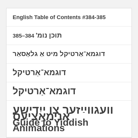
English Table of Contents #384-385
תּוכן נומ'
384–385
דוגמא־אַרטיקל מיט אַ גלאָסאַר
דוגמא־אַרטיקל
דוגמא־אַרטיקל
וועגווײַזער צו ייִדישע
אַנימאַציעס
Guide to Yiddish
Animations