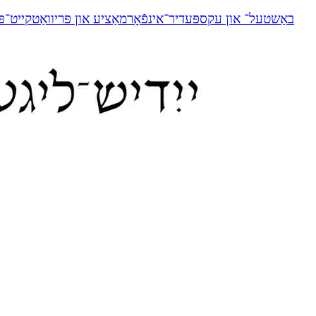
באַשטעל־ און עקספּעדיר־אינפֿאָרמאַציע און פּריוואַטקייט־פּ