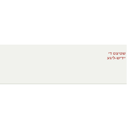
שטיצט די
ייִדיש-ליגע