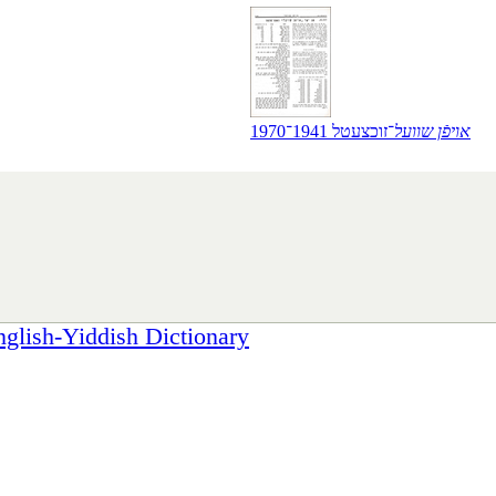
אויפֿן שוועל
־זוכצעטל 1941־1970
sh-Yiddish Dictionary