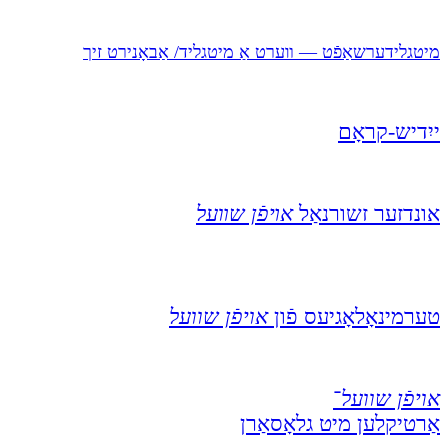
מיטגלידערשאַפֿט — װערט אַ מיטגליד/ אַבאָנירט זיך
ייִדיש-קראָם
אונדזער זשורנאַל
אױפֿן שװעל
טערמינאָלאָגיעס פֿון
אויפֿן שוועל
אויפֿן שוועל
־
אַרטיקלען מיט גלאָסאַרן