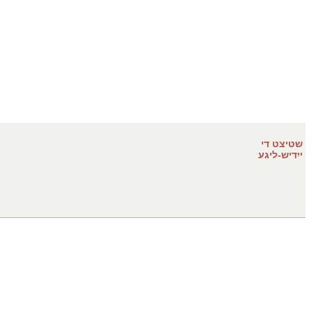
שטיצט די
ייִדיש-ליגע