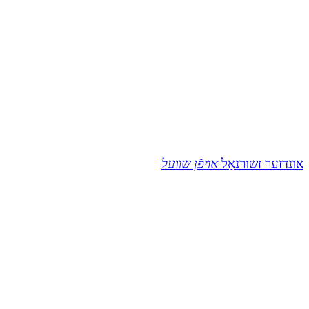
אונדזער זשורנאַל
אױפֿן שװעל