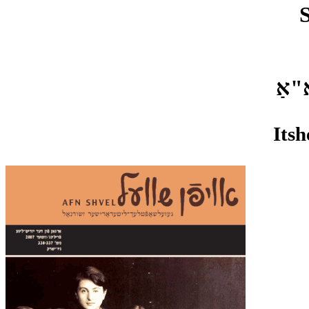
"אַ
Itsh