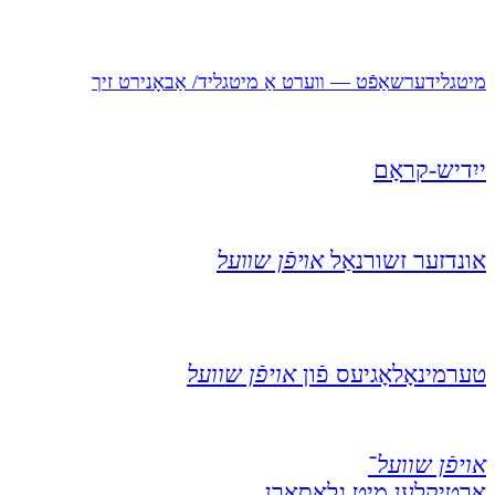
מיטגלידערשאַפֿט — װערט אַ מיטגליד/ אַבאָנירט זיך
ייִדיש-קראָם
אונדזער זשורנאַל
אױפֿן שװעל
טערמינאָלאָגיעס פֿון
אויפֿן שוועל
אויפֿן שוועל
־
אַרטיקלען מיט גלאָסאַרן