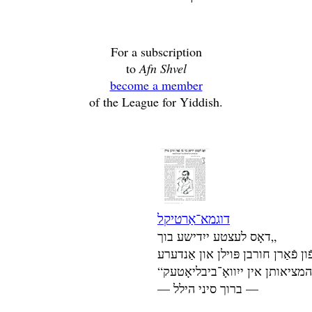
For a subscription
to
Afn Shvel
become a member
of the League for Yiddish.
דוגמא־אַרטיקל
„דאָס לעצטע ייִדישע בוך
ֿון פֿאַרן חורבן פּוילן און אַנדערע
מציאותן אין ייִוואָ־ביבליאָטעק“
— ברוך סיני הילל —