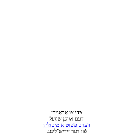
כּדי צו אַבאָנירן
דעם
אויפֿן שוועל
ווערט פּשוט אַ מיטגליד
פֿון דער ייִדיש־ליגע.