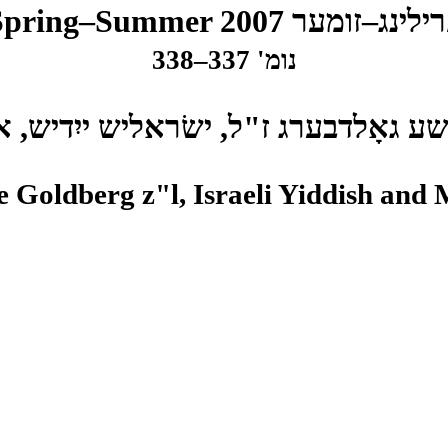
רילינג–זומער
Spring–Summer 2007
נומ' 337–338
ע גאָלדבערג ז"ל, ישׂראליש ייִדיש, א
e Goldberg z"l, Israeli Yiddish and