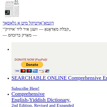
דוגמא־אַרטיקל מיט אַ גלאָסאַר
„קבלת מאַדאָנאַ — וועגן איר ליד 'אײַזיק'“
— מאַרק ברוכהס —
DONATE NOW (PayPal)!
SEARCHABLE ONLINE Comprehensive Engli
Subscribe Here!
Comprehensive
English-Yiddish Dictionary,
2nd Edition, Revised and Expanded