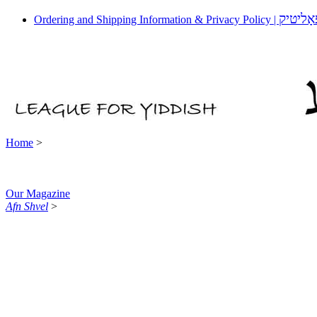
אָליטיק
Ordering and Shipping Information & Privacy Policy |
Home
>
Our Magazine
Afn Shvel
>