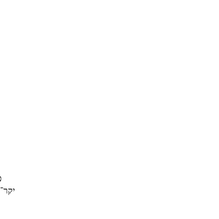
פ
יקר־ה