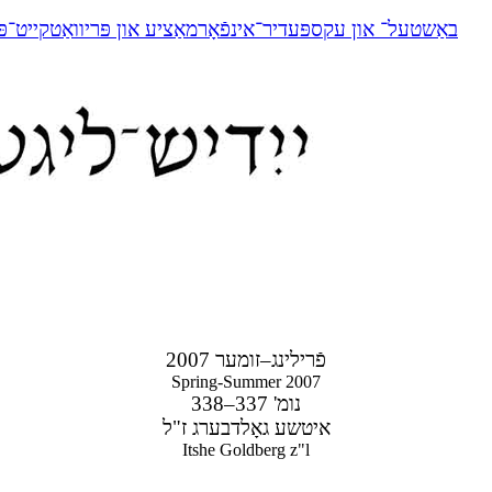
באַשטעל־ און עקספּעדיר־אינפֿאָרמאַציע און פּריוואַטקייט־פּ
פֿרילינג–זומער 2007
Spring-Summer 2007
נומ' 337–338
איטשע גאָלדבערג ז"ל
Itshe Goldberg z"l