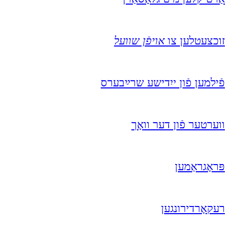
זוכצעטלען צו
אויפֿן שוועל
פֿילמען פֿון ייִדישע שרײַבערס
ווערטער פֿון דער וואָך
פּראָגראַמען
רעקאָרדירונגען