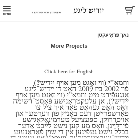
נאָך פּראָיעקטן
More Projects
Click here for English
ווזמא"י (ווי זאָגט מען אויף ייִדיש?)
פֿון 2002 ביז 2009 האָט די ייִדיש־ליגע
אָנגעפֿירט מיט ווזמא”י (װי זאָגט מען אױף
ייִדיש?), אַן עלעקטראָנישע פּאָסט־רשימה
װאָס האָט געהאַט פֿאַר איר ציל צו
פֿאַרשפּרײטן דעם באַניץ פֿון װערטער און
אױסדרוקן, ספּעציעל טערמינאָלאָגישע
פֿירלײגן, װאָס מע קען נישט לײַכט אָדער
בכלל נישט געפֿינען אין די שױן פֿאַראַנענע
ייִדיש־װערטערביכער. ווזמא”י איז געװען די