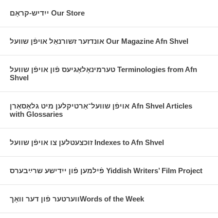
conjunction with a panel of Yiddish experts. In
ייִדיש-קראָם Our Store
all, 81 lists were compiled and Yiddish
equivalents were found or created for several
thousand English terms.
אונדזער זשורנאַל אױפֿן שװעל Our Magazine Afn Shvel
טערמינאָלאָגיעס פֿון אויפֿן שוועל Terminologies from Afn
Shvel
אויפֿן שוועל־אַרטיקלען מיט גלאָסאַרן Afn Shvel Articles
with Glossaries
זוכצעטלען צו אויפֿן שוועל Indexes to Afn Shvel
פֿילמען פֿון ייִדישע שרײַבערס Yiddish Writers’ Film Project
ווערטער פֿון דער וואָךWords of the Week