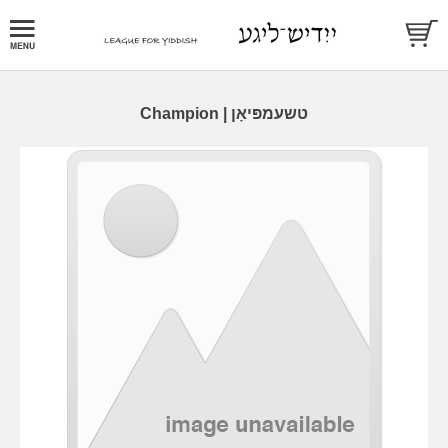
Champion |
טשעמפּיאָן