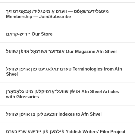
מיטגלידערשאַפֿט — װערט אַ מיטגליד/ אַבאָנירט זיך
Membership — Join/Subscribe
ייִדיש-קראָם Our Store
אונדזער זשורנאַל אױפֿן שװעל Our Magazine Afn Shvel
טערמינאָלאָגיעס פֿון אויפֿן שוועל Terminologies from Afn
Shvel
אויפֿן שוועל־אַרטיקלען מיט גלאָסאַרן Afn Shvel Articles
with Glossaries
זוכצעטלען צו אויפֿן שוועל Indexes to Afn Shvel
פֿילמען פֿון ייִדישע שרײַבערס Yiddish Writers’ Film Project