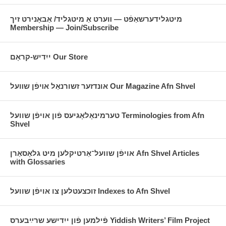
מיטגלידערשאַפֿט — װערט אַ מיטגליד/ אַבאָנירט זיך
Membership — Join/Subscribe
ייִדיש-קראָם Our Store
אונדזער זשורנאַל אױפֿן שװעל Our Magazine Afn Shvel
טערמינאָלאָגיעס פֿון אויפֿן שוועל Terminologies from Afn
Shvel
אויפֿן שוועל־אַרטיקלען מיט גלאָסאַרן Afn Shvel Articles
with Glossaries
זוכצעטלען צו אויפֿן שוועל Indexes to Afn Shvel
פֿילמען פֿון ייִדישע שרײַבערס Yiddish Writers’ Film Project