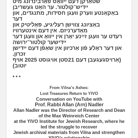
שטאַרקן דעם ייִוואָס פֿאַרבינדונג מיט
ייִדיש־קולטור. ער האָט געשריבן
באַקאַנטע ווערק וועגן חסידות, מתנגדים, און
דער
באַציִונג צווישן רעליגיע, פּאָליטיק און
מאָדערניזם. אין דעם אינטערוויו
רעדט ער וועגן זײַנע יאָרן אין ייִוואָ און וועגן דער
ייִדישער קולטור־ירושה
און דער ראָלע פֿון אַרכיוון אין שאַפֿן דעם ייִדישן
זכּרון.
(אַרויסגעגעבן דעם 21סטן אויגוסט 2025 אויף
יוטוב)
* * *
From Vilna’s Ashes:
Lost Treasures Return to YIVO
Conversation on YouTube with
Prof. Rabbi Allan (Arn) Nadler
Allan Nadler was the Director of Research and Dean
of the Max Weinreich Center
at the YIVO Institute for Jewish Research, where he
led the struggle to recover
Jewish archival materials from Vilna and strengthen
YIVO’s relationship