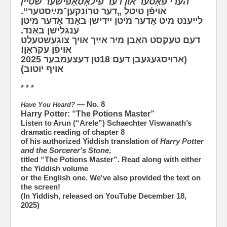
הערי פּאָטער און דער פֿילאָסאָפֿישער שטיין
אויפֿן טיטל „דער טרונקען־מײַסטער“.
ליי‫ענט מיט אָדער מיטן ייִדישן באַנד אָדער מיטן
ענגלישן באַנד.
ד‫עם טעקסט האָבן מיר אײַך אויך צוגעשטעלט
אויפֿן עקראַן!
(אַרויסגעגעבן דעם 18טן דעצעמבער 2025
אויף יוטוב)
* * *
— No. 8
Have You Heard?
Harry Potter: “The Potions Master”
Listen to Arun (“Arele”) Schaechter Viswanath’s
dramatic reading of chapter 8
of his authorized Yiddish translation of
Harry Potter
and the Sorcerer's Stone
,
titled “The Potions Master”. Read along with either
the Yiddish volume
or the English one. We've also provided the text on
the screen!
(In Yiddish, released on YouTube December 18,
2025)