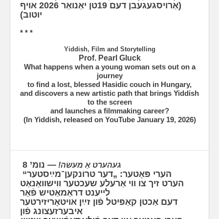
(אַרויסגעגעבן דעם 19טן יאַנואַר 2026 אויף
יוטוב)
* * *
Yiddish, Film and Storytelling
Prof. Pearl Gluck
What happens when a young woman sets out on a
journey
to find a lost, blessed Hasidic couch in Hungary,
and discovers a new artistic path that brings Yiddish
to the screen
and launches a filmmaking career?
(In Yiddish, released on YouTube January 19, 2026)
— נומ’ 8
געהערט אַ מעשׂה!
הערי פּאָטער: „דער טרונקען־מײַסטער“
ה‫ערט זיך צו ווי אַרעלע שעכטער ווישוואַנאַט
לייענט דראַמאַטיש פֿאָר
דעם אַכטן קאַפּיטל פֿון זײַן אויטאָריזירטער
איבערזעצונג פֿון