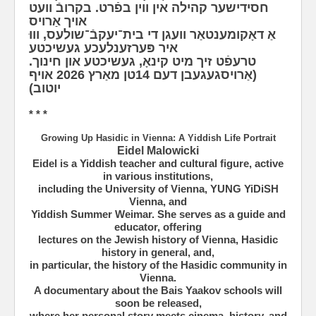
חסידישער קהילה אין ווין בפֿרט. בקרובֿ וועט
אויך אַרויס
אַ דאָקומענטאַר וועגן די בית־יעקבֿ־שולעס, וווּ
איר פּערזענלעכע געשיכטע
טרעפֿט זיך מיט קינאָ, געשיכטע און חינוך.
(אַרויסגעגעבן דעם 14טן מאַרץ 2026 אויף
יוטוב)
* * *
Growing Up Hasidic in Vienna: A Yiddish Life Portrait
Eidel Malowicki
Eidel is a Yiddish teacher and cultural figure, active
in various institutions,
including the University of Vienna, YUNG YiDiSH
Vienna, and
Yiddish Summer Weimar. She serves as a guide and
educator, offering
lectures on the Jewish history of Vienna, Hasidic
history in general, and,
in particular, the history of the Hasidic community in
Vienna.
A documentary about the Bais Yaakov schools will
soon be released,
where her personal story meets cinema, history, and