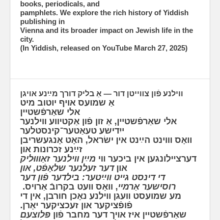
books, periodicals, and
pamphlets. We explore the rich history of Yiddish
publishing in
Vienna and its broader impact on Jewish life in the
city.
(In Yiddish, released on YouTube March 27, 2025)
ווילנע פֿון צווייטן דור — אַ בליק דורך מײַנע אויגן
אַ שמועס אויף יוטוב מיט
אלי שאַרפֿשטיין
אלי שאַרפֿשטיין, אַ זון פֿון אַקטיווע ווילנער
ייִדישע טעאַטער־קינסטלער
וואָס וווינט הײַנט אין ישׂראל, האָט אָנגעשריבן
זײַנע זכרונות און
דערציילונגען אין ביכער ווי
מײַן ווילנער זאַוווּליק
און
דער זעלנער שלאָפֿט, און
די דינסט גייט ווײַטער: בילדער פֿון דער
רוסישער אַרמיי
, וואָס וועט בקרובֿ אַרויס.
מע שמועסט וועגן ווילנע נאָכן חורבן, אין די
פֿופֿציקער און זעכציקער יאָרן.
שאַרפֿשטיין איז אויך דער מחבר פֿון
פּלוצעם