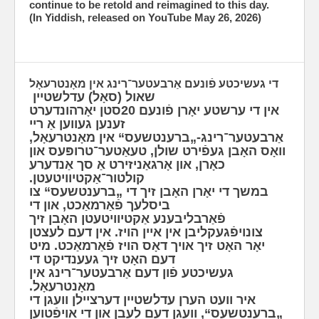
continue to be retold and reimagined to this day.
(In Yiddish, released on YouTube May 26, 2026)
די געשיכטע פֿונעם אַרבעטער־רינג אין מאָנטרעאָל
שאול (סאָל) עדלשטיין
‫אין די ערשטע יאָרן פֿונעם 20סטן יאָרהונדערט
זענען געווען אַ ריי
אַרבעטער־רינג-„ברענטשעס“ אין מאָנטרעאָל,
וואָס האָבן געפֿירט שולן, טעאַטער־טרופּעס און
כאָרן, און אָרגאַניזירט אַ סך אַנדערע
קולטור־אַקטיוויטעטן.
במשך די יאָרן האָבן זיך די „ברענטשעס“ צו
ביסלעך פֿאַרמאַכט, און די
פֿאַרבליבענע אַקטיוויטעטן האָבן זיך
צונויפֿגעקליבן אין איין הויז. אין דעם לעצטן
יאָר האָט זיך אויך דאָס הויז פֿאַרמאַכט. מיט
דעם האָט זיך געענדיקט די
געשיכטע פֿון דעם אַרבעטער־רינג אין
מאָנטרעאָל.
איר וועט הערן עדלשטיין דערציילן וועגן די
„ברענטשעס“, וועגן דעם לעבן און די אויפֿטוען