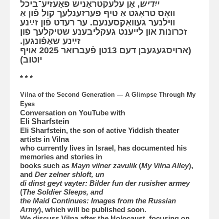
ייִדיש
, אַן עלעקטראָניש פּאָעזיע־ביכל
וואָס טראָגט אַ טיף פּערזענלעך קול פֿון אַ
ווילנער געוואַקסענעם. ער רעדט פֿון זײַנע
זכרונות און לייענט געקליבענע שטיקלעך פֿון
זײַנע שאַפֿונגען.
(אַרויסגעגעבן דעם 13טן פֿעברואַר 2025 אויף
יוטוב)
* * *
Vilna of the Second Generation — A Glimpse Through My
Eyes
Conversation on YouTube with
Eli Sharfstein
Eli Sharfstein, the son of active Yiddish theater
artists in Vilna
who currently lives in Israel, has documented his
memories and stories in
books such as
Mayn vilner zavulik
(
My Vilna Alley
),
and
Der zelner shloft, un
di dinst geyt vayter: Bilder fun der rusisher armey
(
The Soldier Sleeps, and
the Maid Continues: Images from the Russian
Army
), which will be published soon.
We discuss Vilna after the Holocaust, focusing on