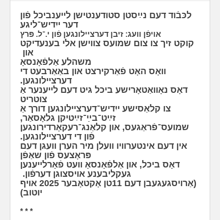
לכּבֿוד דעם נײַסטן סטודענטישן לייענביכל פֿון
דער ייִדיש־ליגע
אויפֿן װעג: זיבן דערציילונגען פֿון י.־ל. פּרץ
קוקט זיך צו צום שמועס צווישן אלי בענעדיקט
און
משהלע אַלפֿאָנסאָ
וואָס האָט פֿאַרקירצט און באַאַרבעט די
דערציילונגען.
דאָס נאָוואַטאָרישע ביכל גיט דעם לייענער אַ
צוטריט
צו קלאַסישע ייִדיש־דערציילונגען דורך אַ
זײַט־בײַ־זײַטיקן גלאָסאַר,
שמועס־פֿראַגעס, און קלאַנג־רעקאָרדירונגען
פֿון די דערציילונגען. ‫
אין דעם אינטערוויו וועלן מיר הערן וועגן דעם
פּראָצעס פֿון שאַפֿן
דאָס ביכל, און אַלפֿאָנסאָ וועט פֿאָרלייענען
געקליבענע אויסצוגן דערפֿון.
(אַרויסגעגעבן דעם 11טן אָקטאָבער 2025 אויף
יוטוב)
* * *