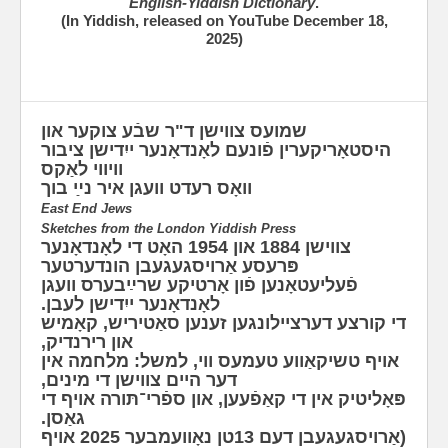
English-Yiddish Dictionary
.
(In Yiddish, released on YouTube December 18,
2025)
שמועס צווישן ד"ר שבֿע צוקער און
היסטאָריקערין פֿונעם לאָנדאָנער ייִדישן ציבור
וויווי לאַקס
וואָס רעדט וועגן איר נײַ בוך
East End Jews
Sketches from the London Yiddish Press
צוו‫ישן 1884 און 1954 האָט די לאָנדאָנער
פּרעסע אַרויסגעגעבן הונדערטער
פֿעליעטאָנען פֿון אָרטיקע שרײַבערס וועגן
לאָנדאָנער ייִדישן לעבן.
די קורצע דערציילונגען זענען סאַטיריש, קאָמיש
און רירנדיק,
אויף טשיקאַווע טעמעס ווי, למשל: מלחמה אין
דער היים צווישן די מינים,
פּאָליטיק אין די קאַפֿעען, און ספֿרי־תּורה אויף די
גאַסן.
(אַרויסגעגעבן דעם 13טן נאָוועמבער 2025 אויף