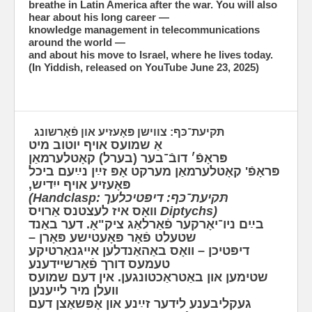
breathe in Latin America after the war. You will also
hear about his long career —
knowledge management in telecommunications
around the world —
and about his move to Israel, where he lives today.
(In Yiddish, released on YouTube June 23, 2025)
תּקיעת־כּף: צווישן פּאָעזיע און פֿאָרשונג
אַ שמועס אויף יוטוב מיט
פּראָפֿ׳ דובֿ־בער (בערל) קאָטלערמאַן
פּראָפֿ' קאָטלערמאַן מערקט אָפּ זײַן נײַעם ביכל
פּאָעזיע אויף ייִדיש,
(Handclasp:
תּקיעת‫־כּף: דיפּטיכלעך
וואָס איז לעצט‫נס אַרויס
Diptychs)
בײַם ניו־יאָרקער פֿאַרלאַג ציק"אָ. דער באַנד
שטעלט פֿאָר פּאָעטישע פּאָרן –
דיפּטיכן – וואָס באַהאַנדלען אייגנאַרטיקע
טעמעס דורך פֿאַרשיידענע
שטימען און באַטראַכטונגען. אין דעם שמו‫עס
וועלן מיר לייענען
געקליבענע לידער זײַנע און אָפּשאַצן דעם