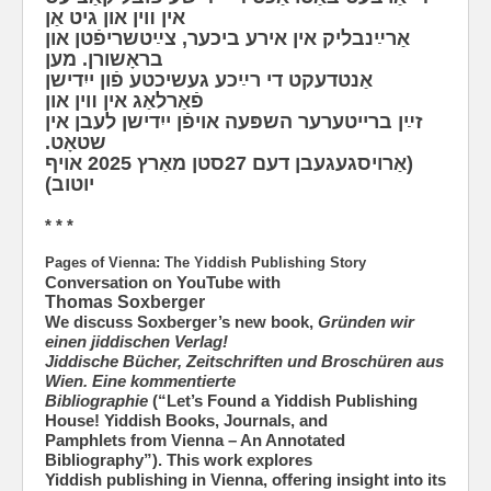
אין װין און גיט אַן
אַרײַנבליק אין אירע ביכער, צײַטשריפֿטן און
בראָשורן. מען
אַנטדעקט די רײַכע געשיכטע פֿון ייִדישן
פֿאַרלאַג אין װין און
זײַן ברייטערער השפּעה אויפֿן ייִדישן לעבן אין
שטאָט.
(אַרויסגעגעבן דעם 27סטן מאַרץ 2025 אויף
יוטוב)
* * *
Pages of Vienna: The Yiddish Publishing Story
Conversation on YouTube with
Thomas Soxberger
We discuss Soxberger’s new book,
Gründen wir
einen jiddischen Verlag!
Jiddische Bücher, Zeitschriften und Broschüren aus
Wien. Eine kommentierte
Bibliographie
(“Let’s Found a Yiddish Publishing
House! Yiddish Books, Journals, and
Pamphlets from Vienna – An Annotated
Bibliography”). This work explores
Yiddish publishing in Vienna, offering insight into its