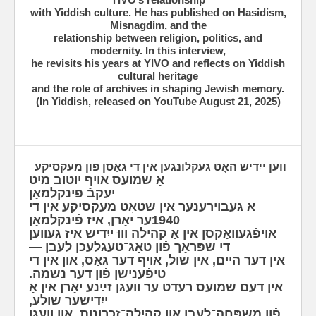
with Yiddish culture. He has published on Hasidism,
Misnagdim, and the
relationship between religion, politics, and
modernity. In this interview,
he revisits his years at YIVO and reflects on Yiddish
cultural heritage
and the role of archives in shaping Jewish memory.
(In Yiddish, released on YouTube August 21, 2025)
ווען ייִדיש האָט געקלונגען אין די גאַסן פֿון מעקסיקע
אַ שמועס אויף יוטוב מיט
יעקבֿ פֿינקלמאַן
אַ גע‫בוירענער אין שטאָט מעקסיקע אין די
1940ער יאָרן, איז פֿינקלמאַן
אויפֿגעוואַקסן אין אַ קהילה וווּ ייִדיש איז געווען
די שפּראַך פֿון טאָג־טעגלעכן לעבן —
אין דער היים, אין שול, אויף דער גאַס, און אין די
טיפֿענישן פֿון דער נשמה.
אין ד‫עם שמועס רעדט ער וועגן זײַנע יאָרן אין אַ
ייִדישער שולע,
פֿון משפּחה־לעבן און קהילה־זכרונות, און וועגן