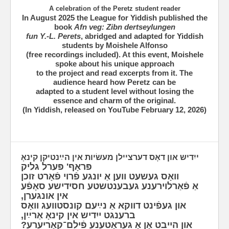
A celebration of the Peretz student reader
‪In August 2025 the League for Yiddish published the
book
Afn veg: Zibn dertseylungen
fun Y.-L. Perets
, abridged and adapted for Yiddish
students by Moishele Alfonso
(free recordings included). ‪At this event, Moishele
spoke about his unique approach
to the project and read excerpts from it. The
audience heard how Peretz can be
adapted to a student level without losing the
essence and charm of the original.
(In Yiddish, released on YouTube February 12, 2026)
‫ייִדיש און דאָס דערציילן מעשׂיות אין הײַנטיקן קינאָ
פּראָף' פּערל גליק
‫וואָס געשעט ווען אַ יונגע פֿרוי פֿאָרט זוכן
אַ פֿאַרלוירענע געבענטשטע חסידישע סאָפֿע
אין אונגערן,
און געפֿינט דווקא אַ נײַעם קונסטוועג וואָס
ברענגט ייִדיש אין קינאָ אַרײַן,
און הייבט אָן אַ געראָטענע פֿילם־קאַריערע?