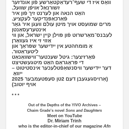
וואָס איז די שעף־רעדאַקטאָרשע פֿון אונדזער
.
אויפֿן שוועל
זשורנאַל
האָ‫ט הנאה און לערנט זיך פֿון איר
פֿאַרכאַפּנדיקער לעקציע.
מ‫רים שמועסט אויך מיטן עולם וועגן איר גאָר
אינטערעסאַנטן
לעבנס־מאַרשרוט פֿון פּוילן קיין ישׂראל, און ווי
אַזוי זי איז געוואָרן
אַ מומחהטע אין ייִדישער שפּראַך און
ליטעראַטור.
פֿאָרזיצער: גיטל שעכטער־ווישוואַנאַט
די פּראָגראַם האָט מיטגעשטיצט
דער ייִדישער וויסנשאַפֿטלעכער אינסטיטוט –
ייִוואָ
(אַרויסגעגעבן דעם 2טן סעפּטעמבער 2025
אויף יוטוב)
* * *
Out of the Depths of the YIVO Archives –
Chaim Grade’s novel
Sons and Daughters
Meet on YouTube
Dr. Miriam Trinh
who is the editor-in-chief of our magazine
Afn