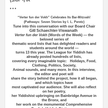
אויף יוטוב)
* * *
“Verter fun der Vokh” Celebrates Its Bar-Mitzvah!
(Pathways: Seven Stories by I. L. Peretz)
Tune into this conversation with our Board Chair
Gitl Schaechter-Viswanath
Verter fun der Vokh
(Words of the Week) — the
beloved series of
thematic word lists that has delighted readers and
students around the world —
turns 13 this year. The League for Yiddish has
already posted hundreds of lists,
covering every imaginable topic: Holidays, Food,
Clothing, Politics, Society,
Animal sounds, and many more. In this interview,
the editor and poet will
share the story behind the project, how it all began,
and which topics have
most captivated our audience. She will also reflect
on her poetry,
her Yiddishist upbringing on Bainbridge Avenue in
the Bronx, and
her work on the monumental
Comprehensive