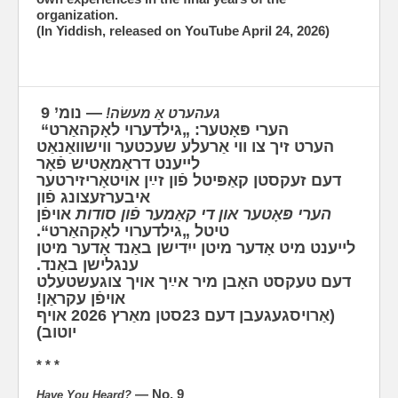
organization.
(In Yiddish, released on YouTube April 24, 2026)
— נומ’ 9
געהערט אַ מעשׂה!
הערי פּאָטער: „גילדערוי לאָקהאַרט“
ה‫ערט זיך צו ווי אַרעלע שעכטער ווישוואַנאַט
לייענט דראַמאַטיש פֿאָר
דעם זעקסטן קאַפּיטל פֿון זײַן אויטאָריזירטער
איבערזעצונג פֿון
הערי פּאָטער און די קאַמער פֿון סודות
אויפֿן
טיטל „גילדערוי לאָקהאַרט“.
ליי‫ענט מיט אָדער מיטן ייִדישן באַנד אָדער מיטן
ענגלישן באַנד.
ד‫עם טעקסט האָבן מיר אײַך אויך צוגעשטעלט
אויפֿן עקראַן!
(אַרויסגעגעבן דעם 23סטן מאַרץ 2026 אויף
יוטוב)
* * *
— No. 9
Have You Heard?