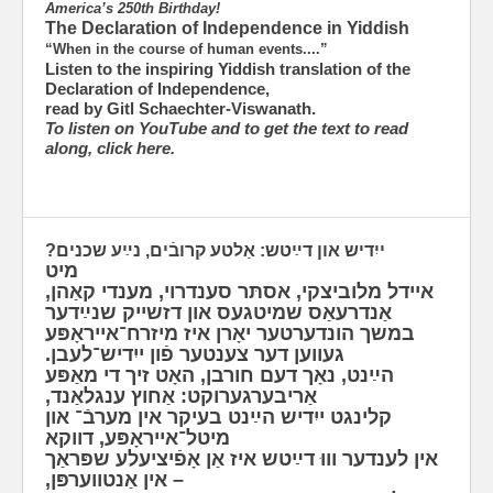
America’s 250th Birthday!
The Declaration of Independence in Yiddish
“When in the course of human events....”
Listen to the inspiring Yiddish translation of the
Declaration of Independence,
read by Gitl Schaechter-Viswanath.
To listen on YouTube and to get the text to read
along, click here.
ייִדיש און דײַטש: אַלטע קרובֿים, נײַע שכנים?
מיט
איידל מלוביצקי, אסתּר סענדרוי, מענדי קאַהן,
אַנדרעאַס שמיטגעס און דזשייק שנײַדער
במשך הונדערטער יאָרן איז מיזרח־אייראָפּע
געווען דער צענטער פֿון ייִדיש־לעבן.
הײַנט, נאָך דעם חורבן, האָט זיך די מאַפּע
אַריבערגערוקט: אַחוץ ענגלאַנד,
קלינגט ייִדיש הײַנט בעיקר אין מערבֿ־ און
מיטל־אייראָפּע, דווקא
אין לענדער וווּ דײַטש איז אַן אָפֿיציעלע שפּראַך
– אין אַנטווערפּן,