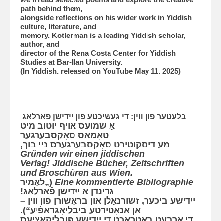
path behind them,
alongside reflections on his wider work in Yiddish
culture, literature, and
memory. Kotlerman is a leading Yiddish scholar,
author, and
director of the Rena Costa Center for Yiddish
Studies at Bar-Ilan University.
(In Yiddish, released on YouTube May 11, 2025)
בלעטער פֿון װין: די געשיכטע פֿון ייִדישן פֿאַרלאַג
אַ שמועס אויף יוטוב מיט
טאָמאַס סאָקסבערגער
מע דיסקוטירט סאָקסבערגערס נײַ בוך,
Gründen wir einen jiddischen
Verlag! Jiddische Bücher, Zeitschriften
und Broschüren aus Wien.
(„לאָמיר
Eine kommentierte Bibliographie
גרינדן אַ ייִדישן פֿאַרלאַג!
ייִדישע ביכער, זשורנאַלן און בראָשורן פֿון װין –
אַן אַ‫נאָטירטע ביבליאָגראַפֿיע“).
די אַרבעט באַטראַכט די ייִדישע פּובליקאַציעס