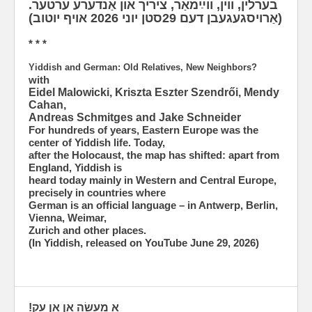
בערלין, ווין, ווײַמאַר, ציריך און אַנדערע ערטער.
(אַרויסגעגעבן דעם 29סטן יוני 2026 אויף יוטוב)
* * *
Yiddish and German: Old Relatives, New Neighbors?
with
Eidel Malowicki, Kriszta Eszter Szendrői, Mendy
Cahan,
Andreas Schmitges and Jake Schneider
For hundreds of years, Eastern Europe was the
center of Yiddish life. Today,
after the Holocaust, the map has shifted: apart from
England, Yiddish is
heard today mainly in Western and Central Europe,
precisely in countries where
German is an official language – in Antwerp, Berlin,
Vienna, Weimar,
Zurich and other places.
(In Yiddish, released on YouTube June 29, 2026)
אַ מעשׂה אָן אַן עק!