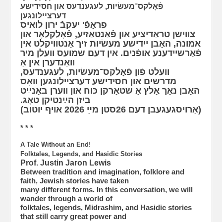
פֿאָלקס־מעשׂיות, לעגענדעס און חסידישע
דערציילונגען
פּראָפֿ' יעקבֿ ירון לואיס
צווישן טראַדיציע און פֿאַנטאַזיע, פֿאָלקלאָר און
אמונה, האָבן ייִדישע מעשׂיות זיך אַנטוויקלט אין
פֿאַרשיידענע אופֿנים. אין דעם שמועס וועלן מיר
וואַנדערן אין אַ
וועלט פֿון פֿאָלקס־מעשׂיות, לעגענדעס,
מדרשים און חסידישע דערציילונגען וואָס
האָבן נאָך אַלץ אַ שטאַרקן כּוח און ווערן באַנײַט
ביזן הײַנטיקן טאָג.
(אַרויסגעגעבן דעם 26סטן מײַ 2026 אויף יוטוב)
* * *
A Tale Without an End!
Folktales, Legends, and Hasidic Stories
Prof. Justin Jaron Lewis
Between tradition and imagination, folklore and
faith, Jewish stories have taken
many different forms. In this conversation, we will
wander through a world of
folktales, legends, Midrashim, and Hasidic stories
that still carry great power and