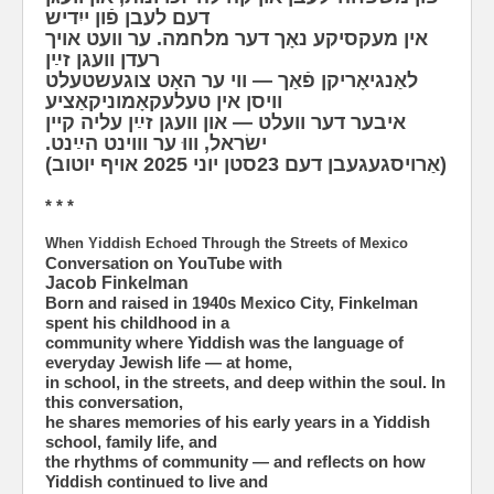
דעם לעבן פֿון ייִדיש
אין מעקסיקע נאָך דער מלחמה. ער וועט אויך
רעדן וועגן זײַן
לאַנגיאָריקן פֿאַך — ווי ער האָט צוגעשטעלט
וויסן אין טעלעקאָמוניקאַציע
איבער דער וועלט — און וועגן זײַן עליה קיין
ישׂראל, וווּ ער וווינט הײַנט.
(אַרויסגעגעבן דעם 23סטן יוני 2025 אויף יוטוב)
* * *
When Yiddish Echoed Through the Streets of Mexico
Conversation on YouTube with
Jacob Finkelman
Born and raised in 1940s Mexico City, Finkelman
spent his childhood in a
community where Yiddish was the language of
everyday Jewish life — at home,
in school, in the streets, and deep within the soul. In
this conversation,
he shares memories of his early years in a Yiddish
school, family life, and
the rhythms of community — and reflects on how
Yiddish continued to live and