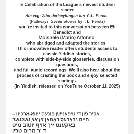
In Celebration of the League’s newest student
reader
Afn veg: Zibn dertseylungen fun Y-.L. Perets
(Pathways: Seven Stories by I. L. Peretz)
you're invited to this conversation between Eli
Benedict and
Moishele (Mario) Alfonso
who abridged and adapted the stories. ‪
This innovative reader offers students access to
classic Yiddish stories,
complete with side-by-side glossaries, discussion
questions,
and full audio recordings. ‪‪We’ll also hear about the
process of creating the book and enjoy selected
readings.
(In Yiddish, released on YouTube October 11, 2025)
אַפֿיר פֿון די טיפֿענישן פֿונעם ייִוואָ-אַרכיוו –
חיים גראַדעס ראָמאַן
זין און טעכטער
באַקענט זיך אויף יוטוב מיט
ד"ר מרים טרין