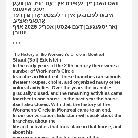
וואָס האָבן זיך געפֿירט אין דעם הויז, און וועגן
זײַנע אייגענע
איבערלעבונגען אין די לעצטע יאָרן פֿון דער
אָרגאַניזאַציע.
(אַרויסגעגעבן דעם 24סטן אַפּריל 2026 אויף
יוטוב)
* * *
The History of the Workmen’s Circle in Montreal
Shaul (Sol) Edelstein
In the early years of the 20th century there were a
number of Workmen’s Circle
branches in Montreal. These branches ran schools,
theater troupes, choirs, and organized many other
cultural activities. Over the years the branches
gradually closed, and the remaining activities came
together in one house. In the past year the house
itself also closed. With that, the history of the
Workmen’s Circle in Montreal came to an end.
In our conversation, Edelstein will speak about the
branches, about the
life and activities that took place in that house, and
about his
own experiences in the final years of the