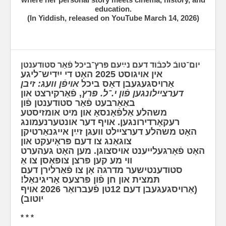
education.
(In Yiddish, released on YouTube March 14, 2026)
יו‫ם־טובֿ לכּבֿוד דעם נײַעם פּרץ־ביכל פֿאַר סטודענטן
‫אין אויגוסט 2025 האָט די ייִדיש־ליגע
אַרויסגעגעבן דאָס ביכל
אויפֿן װעג: זיבן
דערציילונגען פֿון י.־ל. פּרץ
, פֿאַרקירצט און
באַאַרבעט פֿאַר סטודענטן פֿון
משהלע אַלפֿ‫אָנסאָ און מיט אומזיסטע
רעקאָרדירונגען. אויף דער אונטערנעמונג
האָט משהלע דערציילט וועגן זײַן אייגנאַרטיקן
צוגאַנג צו דעם פּראָיעקט און
האָט פֿאָרגעלייענט אויסצוגן. מען האָט געהערט
ווי מע קען פּרצן צופּאַסן צו אַ
סטודענטישער מדרגה אָן צו פֿאַרלירן דעם
תּמצית און חן פֿון פּרצעס אָריגינאַל!
(אַרויסגעגעבן דעם 12טן פֿעברואַר 2026 אויף
יוטוב)
* * *