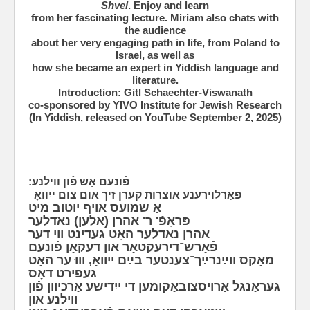
Shvel
. Enjoy and learn
from her fascinating lecture. Miriam also chats with
the audience
about her very engaging path in life, from Poland to
Israel, as well as
how she became an expert in Yiddish language and
literature.
Introduction: Gitl Schaechter-Viswanath
co-sponsored by YIVO Institute for Jewish Research
(In Yiddish, released on YouTube September 2, 2025)
פֿונעם אַש פֿון ווילנע:
פֿאַרלוירענע אוצרות קערן זיך אום צום ייִוואָ
אַ שמועס אויף יוטוב מיט
פּראָפֿ' ר' אַהרן (אַלען) נאַדלער
אַהרן נאַדלער האָט געדינט ווי דער
פֿאָרש־דירעקטאָר און דעקאַן פֿונעם
מאַקס ווײַנרײַך־צענטער בײַם ייִוואָ, וווּ ער האָט
געפֿירט דאָס
געראַנגל אַרויסצובאַקומען די ייִדישע אַרכיוון פֿון
ווילנע און