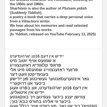
the 1950s and 1960s.
Sharfstein is also the author of
Plutsem yidish
(
Suddenly Yiddish
),
a poetry e-book that carries a deep personal voice
from a Vilna-born writer.
We hear about his memories and read selected
passages from his works.
(In Yiddish, released on YouTube February 13, 2025)
ייִדיש אין דעם 16טן יאָרהונדערט
אַ שמועס אויף יוטוב מיט
פּראָפֿ' קלאַודיאַ ראָזענצווײַג
פּראָף' ראָזענצווײַג שמועסט מיט אלי
בענעדיקטן וועגן דער
גאָר אינטערעסאַנטער געשיכטע פֿון ייִדישע
ביכער און דרוקערײַ
אין דעם 16טן יאָרהונדערט, און בפֿרט וועגן
ייִדיש אין איטאַליע.
צווישן יענע ביכער געפֿינען זיך באַקאַנטע
;
בבֿא־בוך
ביכער ווי אליהו בחורס
קו(קויא)־בוך
און נאָך. מע רעדט אויך בכלל וועגן