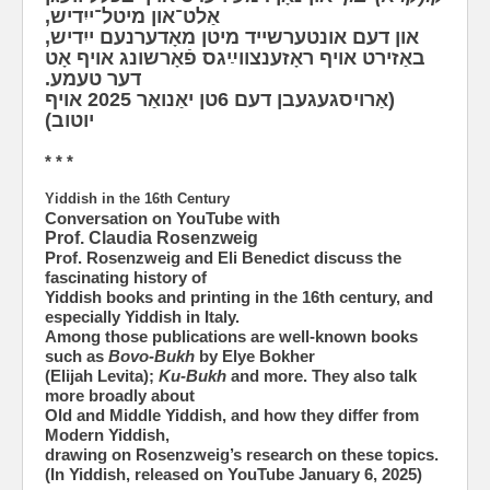
אַלט־און מיטל־ייִדיש,
און דעם אונטערשייד מיטן מאָדערנעם ייִדיש,
באַזירט אויף ראָזענצווײַגס פֿאָרשונג אויף אָט
דער טעמע.
(אַרויסגעגעבן דעם 6טן יאַנואַר 2025 אויף
יוטוב)
* * *
Yiddish in the 16th Century
Conversation on YouTube with
Prof. Claudia Rosenzweig
Prof. Rosenzweig and Eli Benedict discuss the
fascinating history of
Yiddish books and printing in the 16th century, and
especially Yiddish in Italy.
Among those publications are well-known books
such as
Bovo-Bukh
by Elye Bokher
(Elijah Levita);
Ku-Bukh
and more. They also talk
more broadly about
Old and Middle Yiddish, and how they differ from
Modern Yiddish,
drawing on Rosenzweig’s research on these topics.
(In Yiddish, released on YouTube January 6, 2025)