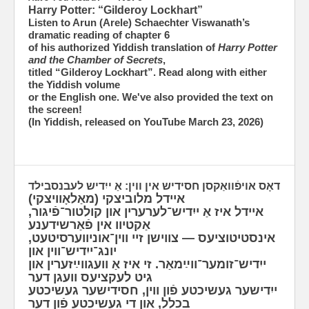
Harry Potter: “Gilderoy Lockhart”
Listen to Arun (Arele) Schaechter Viswanath’s
dramatic reading of chapter 6
of his authorized Yiddish translation of
Harry Potter
and the Chamber of Secrets
,
titled “Gilderoy Lockhart”. Read along with either
the Yiddish volume
or the English one. We've also provided the text on
the screen!
(In Yiddish, released on YouTube March 23, 2026)
‫דאָס אויפֿוואַקסן חסידיש אין ווין: אַ ייִדיש לעבנסבילד
איידל מלוביצקי (מאַלאָוויצקי)
איידל איז אַ ייִדיש־לערערין און קולטור־פֿיגור,
אַקטיוו אין פֿאַרשידענע
אינסטיטוציעס — צווישן זיי ווין־אוניווערסיטעט,
יונג־ייִדיש־ווין און
ייִדיש־זומער־ווײַמאַר. זי איז אַ וועגווײַזערין און
גיט לעקציעס וועגן דער
ייִדישער געשיכטע פֿון ווין, חסידישער געשיכטע
בכלל, און די געשיכטע פֿון דער