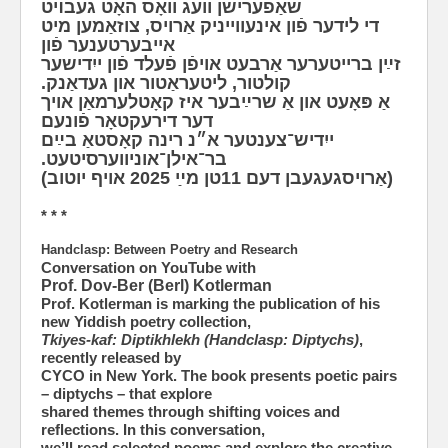
שאַפֿערישן וועג וואָס האָט געבױט
די לידער פֿון אינעווייניק אַרויס, צוזאַמען מיט
אייבערטענער פֿון
זײַן ברייטערער אַרבעט אויפֿן פֿעלד פֿון ייִדישער
קולטור, ליטעראַטור און געדאַנק.
אַ פּאָעט און אַ שרײַבער איז קאָטלערמאַן אויך
דער דירעקטאָר פֿונעם
ייִדיש־צענטער א״נ רינה קאָסטאַ בײַם
בר־אילן־אוניווערסיטעט.
(אַרויסגעגעבן דעם 11טן מײַ 2025 אויף יוטוב)
* * *
Handclasp: Between Poetry and Research
Conversation on YouTube with
Prof. Dov-Ber (Berl) Kotlerman
Prof. Kotlerman is marking the publication of his
new Yiddish poetry collection,
Tkiyes-kaf: Diptikhlekh (Handclasp: Diptychs)
,
recently released by
CYCO in New York. The book presents poetic pairs
– diptychs – that explore
shared themes through shifting voices and
reflections. In this conversation,
we’ll read selected poems and explore the creative