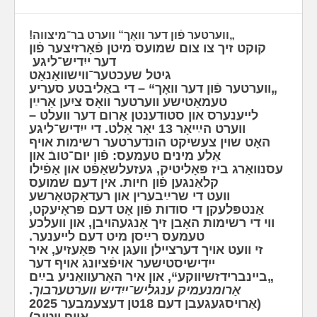
„ווערטער פֿון דער וואָך“ ווערט בר־מיצווה!
קוקט זיך צו צום שמועס מיטן פֿאָרזיצער פֿון
דער ייִדיש־ליגע
גיטל שעכטער־ווישוואַנאַט
„ווערטער פֿון דער וואָך“ – די באַליבטע סעריע
טעמאַטישע ווערטער וואָס ציִען אַרײַן
לייענערס און סטודענטן אַרום דער ווע‫לט –
ווערט הײַיאָר 13 יאָר אַלט. די ייִדיש־ליגע
האָט שוין צעשיקט הונדערטער רשימות אויף
אַלע מינים טעמעס: פֿון יום־טובֿ און
עסנוואַרג ביז פּאָליטיק, געזעלשאַפֿט און אַפֿילו
קלאַנגען פֿון חיות. אי‫ן דעם שמועס
וועט די שרײַבערין און רעדאַקטאָרשע
אַנטפּלעקן די סודות פֿון אָט דעם פּראָיעקט,
ווי די רשימות האָבן זיך אָנגעהויבן, און וועלכע
טעמעס רײַסן מיט דעם לייענער.
זי וועט אויך דערציילן וועגן איר פּאָעזיע, איר
ייִדישיסטישער אויפֿציִונג אויף דער
„ביינברידזשיווקע“, און איר האָרעוואַניע בײַם
.
אַרומנעמיק ענגליש־ייִדיש ווערטערבוך
(אַרויסגעגעבן דעם 18טן דעצעמבער 2025