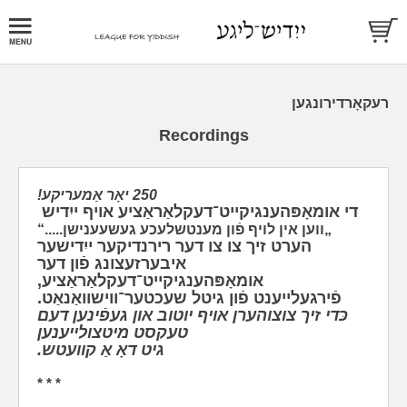
רעקאָרדירונגען
Recordings
250 יאָר אַמעריקע!
די אומאָפּהענגיקייט־דעקלאַראַציע אויף ייִדיש
‫הערט זיך צו צו דער רירנדיקער ייִדישער
איבערזעצונג פֿון דער
אומאָפּהענגיקייט־דעקלאַראַציע,
כּדי זיך צוצוהערן אויף יוטוב און געפֿינען דעם
טעקסט מיטצולייענען
גיט דאָ אַ קוועטש.
* * *