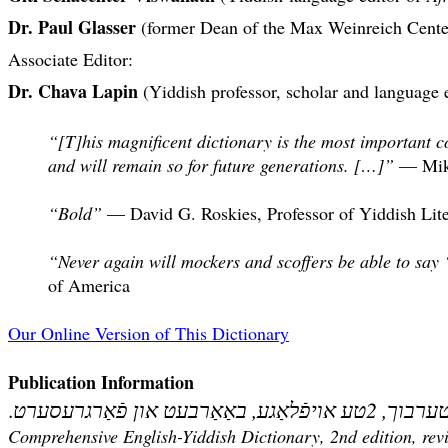
Dr. Paul Glasser
(former Dean of the Max Weinreich Center 
Associate Editor:
Dr. Chava Lapin
(Yiddish professor, scholar and language e
“[T]his magnificent dictionary is the most important con
and will remain so for future generations. […]”
— Mikha
“Bold”
— David G. Roskies, Professor of Yiddish Lite
“Never again will mockers and scoffers be able to say ‘
of America
Our Online Version of This Dictionary
Publication Information
.
 און פֿאַרגרעסערט
Comprehensive English-Yiddish Dictionary, 2nd edition, rev