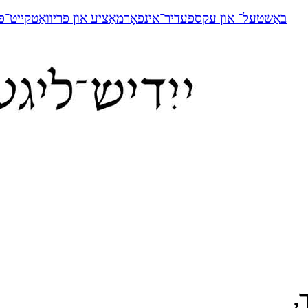
באַשטעל־ און עקספּעדיר־אינפֿאָרמאַציע און פּריוואַטקייט־פּ
ך