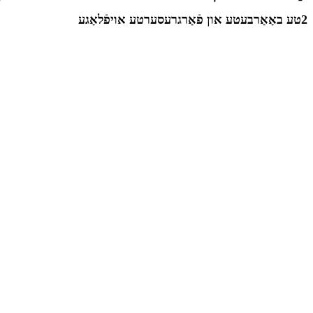
2טע באַאַרבעטע און פֿאַרגרעסערטע אויפֿלאַגע