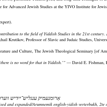
for Advanced Jewish Studies at the YIVO Institute for Jewis
xpert).
tribution to the field of Yiddish Studies in the 21st century. 
il Krutikov, Professor of Slavic and Judaic Studies, Univer
rature and Culture, The Jewish Theological Seminary [of Am
there is no word for that in Yiddish.’”
— David E. Fishman, Pr
אַרומנעמיק ענגליש־ייִדיש ווערטערבוך, 2טע אויפֿלאַגע, באַאַרבעט
ised and expanded/Arumnemik english-yidish verterbukh, 2te o