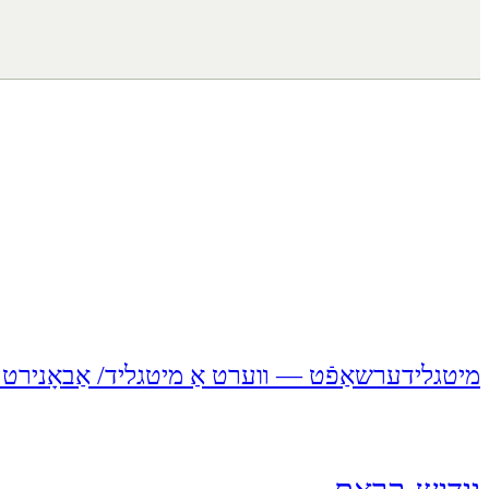
מיטגלידערשאַפֿט — װערט אַ מיטגליד/ אַבאָנירט ז