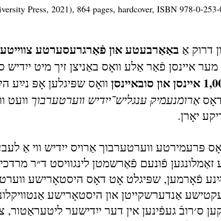
niversity Press, 2021), 864 pages, hardcover, ISBN 978-0-253
באַאַרבעטע און פֿאַרגרעסערטע צווייטע א
ון דרוק אַ
ר איינסן פֿאַר אַלע וואָס באַניצן זיך מיט ייִדיש סײַ 
וואָס שפּיגלען אָפּ נײַע ה
אַרומנעמיק ענגליש־ייִדיש װערטערבוך
דאָס
וועט וו
יקע יאָרן
יינסן הייבט דאָס פּרעמירטע ווערטערבוך אַרויס ייִדיש ווי 
זאַמלונגען פֿונעם פֿאַרשמטן לינגוויסט ד״ר מרדכ
ע פֿאָרמען, שפּיגלט אָט דאָס היסטאָרישע ווערטערבו
אַלעקטישע אַנדערשקייטן און היסטאָרישע אַנטוויקלונגען
קען ס׳רובֿ געפֿינען אין דער ייִדישער ליטעראַטור, 