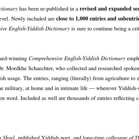
revised and expanded se
ctionary
has been re-published in a
close to 1,000 entries and subentri
level. Newly included are
ve English-Yiddish Dictionary
is sure to continue being a cri
award-winning
Comprehensive English-Yiddish Dictionary
empha
r. Mordkhe Schaechter, who collected and researched spoken an
dish usage. The entries, ranging (literally) from agriculture t
 the military, at home and in intimate life — wherever Yiddis
ten word. Included as well are thousands of entries reflecting
n Shvel
, published Yiddish poet, and long-time colleague of D