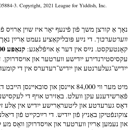
-05884-3. Copyright, 2021 League for Yiddish, Inc.
נאָך אַ קורצן משך פֿון פֿינעף יאָר איז שוין אַרויס פֿ
װערטערבוך
די נײַע פּובליקאַציע נעמט אַרײַן נאָך מע
קנאַפּע 1,000 איינסן און סובאיינסן
קאָנטעקסט. נײַס אין דער אָ אויפֿלאַגע:
עקסיסטירנדירע ייִדישע ווערטער און אויסדרוקן. 
ייִדיש־געלערנטע און ייִדיש־רעדערס אין די קומעד.
מיט מער ווי 84,000 איינסן און סובא
פֿאַרשידענע עקן וועלט. באַזירט אויף די לעקסישע 
דאָס גערעדטע און ליטעראַרישע ייִדיש אין אַלע זײַנ
צוקונפֿטיקן באַניץ פֿון ייִדיש. די רײַכקייט פֿון די
און נעמען אַרײַן ווערטער און אויסדרוקן וואָס מע 