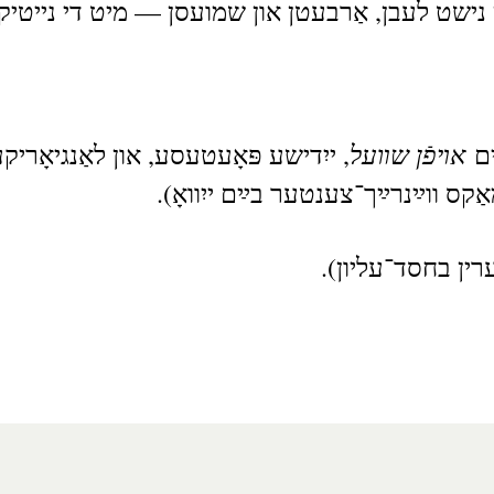
ָלן נישט לעבן, אַרבעטן און שמועסן — מיט די נייטיק
אױפֿן שװעל
(ם
ייִדישע פּאָעטעסע, און לאַנגיאָר)
(ַקס ווײַנרײַך־צענטער בײַם ייִוואָ
(נערין בחסד־עליון