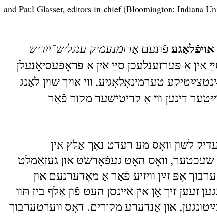
and Paul Glasser, editors-in-chief (Bloomington: Indiana U
ויפֿלאַגע
אַרומנעמיק ענגליש־ייִדיש
פֿונעם
. אין אַ פּערזענלעכן סײַ אין אַ פּראָפֿעסיאָנעלן
ײַנטצײַטיקע טערמינאָלאָגיע, ווי אויך שוין לאַנג
ײַטער דינען ווי אַ קריטישער מקור פֿאַר
אַ לעבעדיק לשון וואָס מע רעדט נאָך אַלץ אין
י שעכטער, וואָס האָט געפֿאָרשט און געזאַמלט
ך אָפּ זײַן וויזיע פֿאַר אַ מאָדערנעם און
 זעען זיך אָן אין איינסן העט פֿון אַלף ביז תּוו
צײַטונגען, און אַנדערע מקורים. דאָס ווערטערבוך