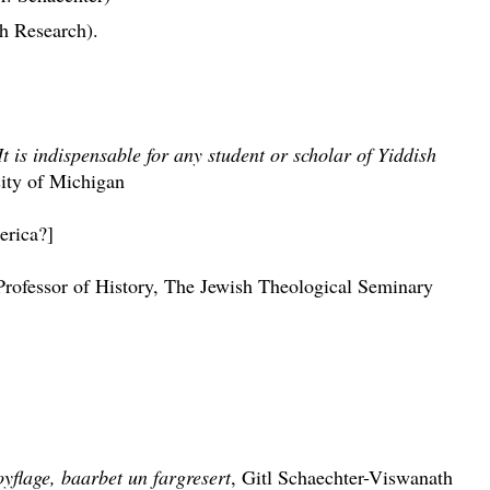
h Research).
It is indispensable for any student or scholar of Yiddish
sity of Michigan
erica?]
ofessor of History, The Jewish Theological Seminary
yflage, baarbet un fargresert
, Gitl Schaechter-Viswanath