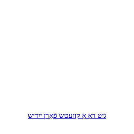
גיט דאָ אַ קוועטש פֿאַרן ייִדיש