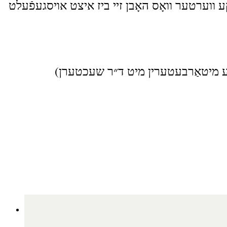
ע ווערטער וואָס האָבן זיי ביז איצט אויסגעפֿעלט
, יקע מיטאַרבעטערין מיט ד״ר שעכטערן