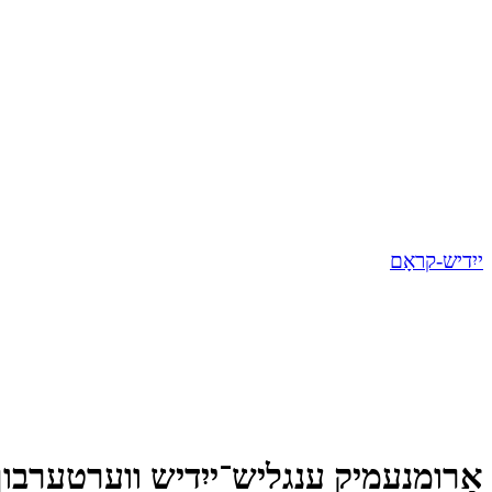
ייִדיש-קראָם
אַרומנעמיק ענגליש־ייִדיש ווערטערבו,