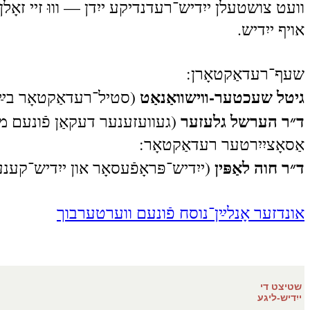
וועט צושטעלן ייִדיש־רעדנדיקע ייִדן — וווּ זיי זא
אויף ייִדיש.
שעף־רעדאַקטאָרן:
גיטל שעכטער-װישװאַנאַט
סטיל־רעדאַקטאָר בײַ
ד״ר הערשל גלעזער
געוועזענער דעקאַן פֿונעם מא).
אַסאָציִיִרטער רעדאַקטאָר:
ד״ר חוה לאַפּין
ייִדיש־פּראָפֿעסאָר און ייִדיש־קע).
אונדזער אָנלײַן־נוסח פֿונעם ווערטערבוך
שטיצט די
ייִדיש-ליגע