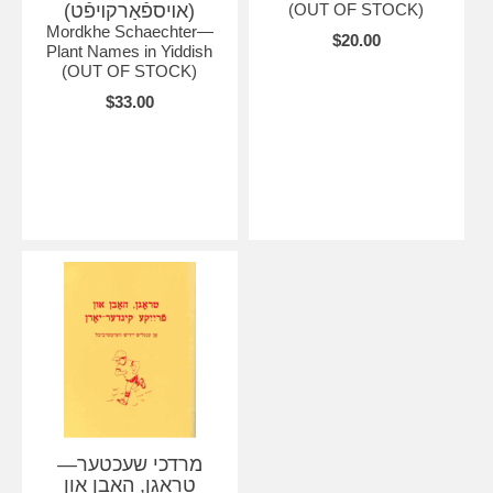
(אױספֿאַרקױפֿט)
(OUT OF STOCK)
Mordkhe Schaechter—
$20.00
Plant Names in Yiddish
(OUT OF STOCK)
$33.00
מרדכי שעכטער—
טראָגן, האָבן און