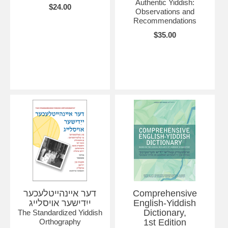
Authentic Yiddish:
$24.00
Observations and
Recommendations
$35.00
דער אײנהײטלעכער
Comprehensive
ייִדישער אױסלײג
English-Yiddish
Dictionary,
The Standardized Yiddish
Orthography
1st Edition