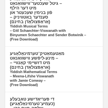
– גיטל שעכטער־ווישוואַנאַט
מיט דער הילף
פֿון בנימין שעכעטר און
סענדער באָטוויניק –
(אַראָפּצולאָדן בחינם)
Yiddish Musical Terms
– Gitl Schaechter-Viswanath with
Binyumen Schaechter and Sender Botwinik –
(Free Download)
מאַטעמאַטיק־טערמינאָלאָגיע
– מינע-ליפֿשע ווישוואַנאַט
מיט דזשיימי קאָנוויי –
(אַראָפּצולאָדן בחינם)
Yiddish Mathematical Terms
– Meena-Lifshe Viswanath
with Jamie Conway –
(Free Download)
די פּעריאָדישע טאַבעלע
(כעמיע־טערמינאָלאָגיע)