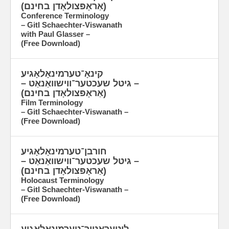
(אַראָפּצולאָדן בחינם)
Conference Terminology
– Gitl Schaechter-Viswanath
with Paul Glasser –
(Free Download)
קינאָ־טערמינאָלאָגיע
– גיטל שעכטער־ווישוואַנאַט –
(אַראָפּצולאָדן בחינם)
Film Terminology
­– Gitl Schaechter-Viswanath –
(Free Download)
חורבן־טערמינאָלאָגיע
– גיטל שעכטער־ווישוואַנאַט –
(אַראָפּצולאָדן בחינם)
Holocaust Terminology
– Gitl Schaechter-Viswanath –
(Free Download)