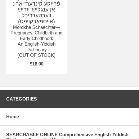
פֿריִיִקע קינדער־יאָרן:
אַן ענגליש־ייִדיש
װערטערביכל
(אױספֿאַרקױפֿט)
Mordkhe Schaechter—
Pregnancy, Childbirth and
Early Childhood:
An English-Yiddish
Dictionary
(OUT OF STOCK)
$18.00
CATEGORIES
Home
SEARCHABLE ONLINE Comprehensive English-Yiddish