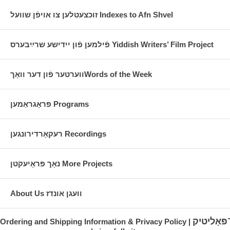
זוכצעטלען צו אויפֿן שוועל Indexes to Afn Shvel
פֿילמען פֿון ייִדישע שרײַבערס Yiddish Writers’ Film Project
ווערטער פֿון דער וואָךWords of the Week
פּראָגראַמען Programs
רעקאָרדירונגען Recordings
נאָך פּראָיעקטן More Projects
About Us וועגן אונדז
פּאָליטיק
Ordering and Shipping Information & Privacy Policy |