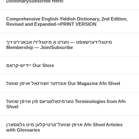
DictionarySubscribe Here!
Comprehensive English-Yiddish Dictionary, 2nd Edition,
Revised and Expanded->PRINT VERSION
מיטגלידערשאַפֿט — װערט אַ מיטגליד/ אַבאָנירט זיך
Membership — Join/Subscribe
ייִדיש-קראָם Our Store
אונדזער זשורנאַל אױפֿן שװעל Our Magazine Afn Shvel
טערמינאָלאָגיעס פֿון אויפֿן שוועל Terminologies from Afn
Shvel
אויפֿן שוועל־אַרטיקלען מיט גלאָסאַרן Afn Shvel Articles
with Glossaries