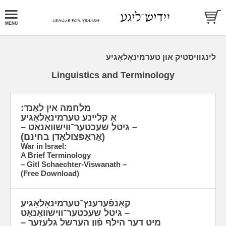
לינגװיסטיק און טערמינאָלאָגיע
Linguistics and Terminology
מלחמה אין לאַנד:
אַ קליינע טערמינאָלאָגיע
– גיטל שעכטער־ווישוואַנאַט –
(אַראָפּצולאָדן בחינם)
War in Israel:
A Brief Terminology
– Gitl Schaechter-Viswanath –
(Free Download)
קאָנפֿערענץ־טערמינאָלאָגיע
­– גיטל שעכטער־ווישוואַנאַט
מיט דער הילף פֿון הערשל גלעזער –