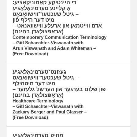
די הײַנטיקע קאָמוניקאַציע:
אַ קליינע טערמינאָלאָגיע
– גיטל שעכטער־ווישוואַנאַט
מיט דער הילף פֿון
אָדם ווײַטמאַן און אַרעלע ווישוואַנאַט –
(אַראָפּצולאָדן בחינם)
Contemporary Communication Terminology
– Gitl Schaechter-Viswanath with
Arun Viswanath and Adam Whiteman –
(Free Download)
געזונט־טערמינאָלאָגיע
– גיטל שעכטער־ווישוואַנאַט
מיט דער מיטהילף
פֿון שלום בערגער און הערשל גלעזער –
(אַראָפּצולאָדן בחינם)
Healthcare Terminology
– Gitl Schaechter-Viswanath with
Zackary Berger and Paul Glasser –
(Free Download)
מוזיק־טערמינאָלאָגיע