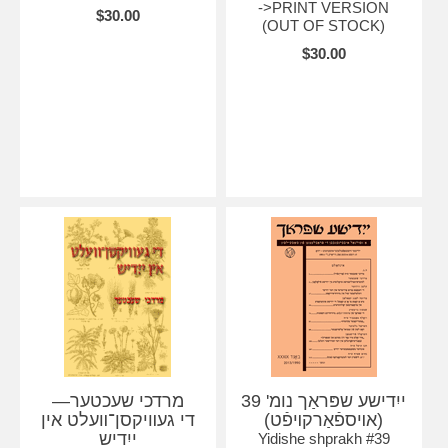
->PRINT VERSION
$30.00
(OUT OF STOCK)
$30.00
ייִדישע שפּראַך נומ' 39
מרדכי שעכטער—
(אױספֿאַרקױפֿט)
די געװיקסן־װעלט אין
ייִדיש
Yidishe shprakh #39