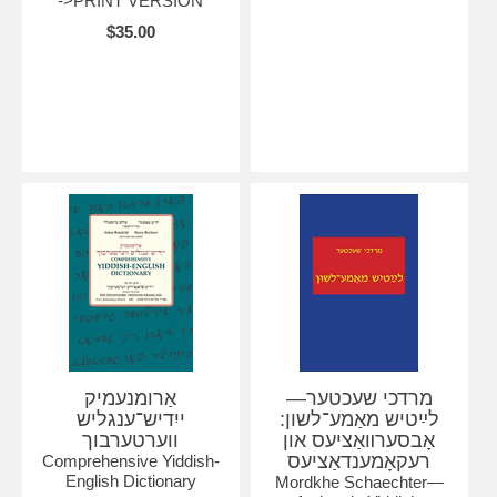
->PRINT VERSION
$35.00
מרדכי שעכטער—
אַרומנעמיק
לײַטיש מאַמע־לשון:
ייִדיש־ענגליש
אָבסערװאַציעס און
ווערטערבוך
רעקאָמענדאַציעס
Comprehensive Yiddish-
English Dictionary
Mordkhe Schaechter—