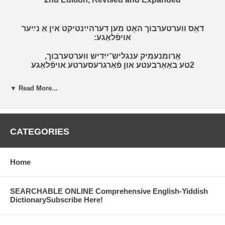
דאָס ווערטערבוך האָט מען דערהײַנטיקט אין אַ נײַער
אויפֿלאַגע:
אַרומנעמיק ענגליש־ייִדיש ווערטערבוך,
2טע באַאַרבעטע און פֿאַרגרעסערטע אויפֿלאַגע
▼ Read More...
CATEGORIES
Click here for English
Home
אַרומנעמיק
דאָס לאַנג אויסגעקוקטע
ענגליש־ייִדיש װערטערבוך
איז דאָ צום
SEARCHABLE ONLINE Comprehensive English-Yiddish
DictionarySubscribe Here!
באַקומען בײַ דער ייִדיש־ליגע. דאָס
ווערטערבוך וועט בפֿירוש זײַן דאָס
וויכטיקסטע ייִדיש־אײַנקוקבוך בײַ אײַך אויף די