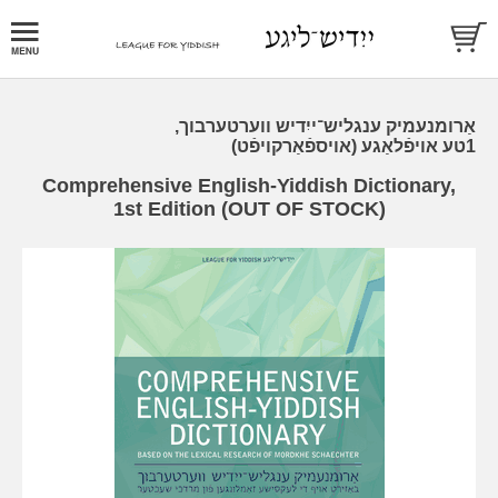
אַרומנעמיק ענגליש־ייִדיש ווערטערבוך,
1טע אויפֿלאַגע (אויספֿאַרקויפֿט)
Comprehensive English-Yiddish Dictionary,
1st Edition (OUT OF STOCK)