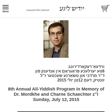
ווידעאָ־רעקאָרדירונג:
8טע יערלעכע פּראָגראַם אין אָנדענק פֿון
ד"ר מרדכי און טשאַרנע שעכטער ז"ל
זונטיק, דעם 12טן יולי 2015
8th Annual All-Yiddish Program in Memory of
Dr. Mordkhe and Charne Schaechter z"l
Sunday, July 12, 2015