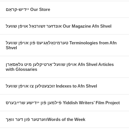
גאָטעסמאַן, פּלימעניק און שכן;
זשורנאַליסט און פֿאָלקלאָריסט
ייִדיש-קראָם Our Store
„דער פֿעטער מרדכי"
מוזיקאַלישע פּראָגראַם: זשעניע לאָפּאַטניק,
אונדזער זשורנאַל אױפֿן שװעל Our Magazine Afn Shvel
זינגערין/זינגליד־שרײַבערין פֿון כאַרקעוו,
אוקראַיִנע
טערמינאָלאָגיעס פֿון אויפֿן שוועל Terminologies from Afn
שלוסוואָרט: ד"ר שבֿע צוקער,
Shvel
אויספֿיר־סעקרעטאַר, ייִדיש־ליגע
די פּראָגראַם איז אָרגאַניזירט געוואָרן
אויפֿן שוועל־אַרטיקלען מיט גלאָסאַרן Afn Shvel Articles
בשותּפֿות מיט דעם ייִדישן וויסנשאַפֿטלעכן
with Glossaries
אינסטיטוט — ייִוואָ און איז פֿאָרגעקומען
אין דעם בנין פֿון דעם ייִוואָ/צענטער פֿאַר
ייִדישער געשיכטע אין מאַנהעטן.
זוכצעטלען צו אויפֿן שוועל Indexes to Afn Shvel
פֿילמען פֿון ייִדישע שרײַבערס Yiddish Writers’ Film Project
Program
Chair: Dr. Paul Glasser, Former Dean, Max
ווערטער פֿון דער וואָךWords of the Week
Weinreich Center, YIVO