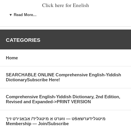
Click here for English
פּראָגראַם
▼ Read More...
פֿאָרזיצער: ד"ר הערשל גלעזער,
געוועזענער דעקאַן פֿונעם מאַקס
ווײַנרײַך־צענטער, ייִוואָ
CATEGORIES
אַרײַנפֿיר צום הויפּטרעדנער: ד"ר צירל
קונזיץ, דירעקטאָר, ייִדישע שטודיעס,
באַרד־קאַלעדזש
Home
הויפּטרעדנער: ד"ר בנימין מאָס,
פּאָזען-פּראָפֿעסאָר פֿון דער מאָדערנער
SEARCHABLE ONLINE Comprehensive English-Yiddish
ייִדישער געשיכטע דזשאַנס
DictionarySubscribe Here!
האַפּקינס-אוניווערסיטעט
„פֿון וואַנען נעמען זיך אונדזערע
צרות? נאַציאָנאַליזם, די מלוכה, און דער
Comprehensive English-Yiddish Dictionary, 2nd Edition,
נײַער אַנטיסעמיטיזם אין דעם ציוניסטישן
Revised and Expanded->PRINT VERSION
גלות־נאַציאָנאַליסטישן און
טעריטאָריאַליסטישן געדאַנק, 1939-1929"
מיטגלידערשאַפֿט — װערט אַ מיטגליד/ אַבאָנירט זיך
Membership — Join/Subscribe
פּערזענלעכע זכרנות: ד"ר איציק