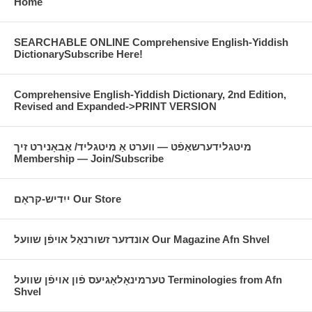
Home
SEARCHABLE ONLINE Comprehensive English-Yiddish
DictionarySubscribe Here!
Comprehensive English-Yiddish Dictionary, 2nd Edition,
Revised and Expanded->PRINT VERSION
מיטגלידערשאַפֿט — װערט אַ מיטגליד/ אַבאָנירט זיך
Membership — Join/Subscribe
ייִדיש-קראָם Our Store
אונדזער זשורנאַל אױפֿן שװעל Our Magazine Afn Shvel
טערמינאָלאָגיעס פֿון אויפֿן שוועל Terminologies from Afn
Shvel