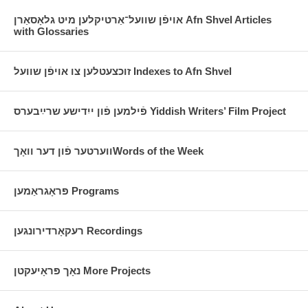
אויפֿן שוועל־אַרטיקלען מיט גלאָסאַרן Afn Shvel Articles
with Glossaries
זוכצעטלען צו אויפֿן שוועל Indexes to Afn Shvel
פֿילמען פֿון ייִדישע שרײַבערס Yiddish Writers’ Film Project
ווערטער פֿון דער וואָךWords of the Week
פּראָגראַמען Programs
רעקאָרדירונגען Recordings
נאָך פּראָיעקטן More Projects