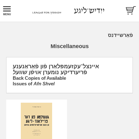
פֿאַרשײדנס
Miscellaneous
אײנצל־עקזעמפּלאַרן פֿון פֿאַראַנענע
פֿריִערדיקע נומערן
אױפֿן שװעל
Back Copies of Available
Issues of
Afn Shvel