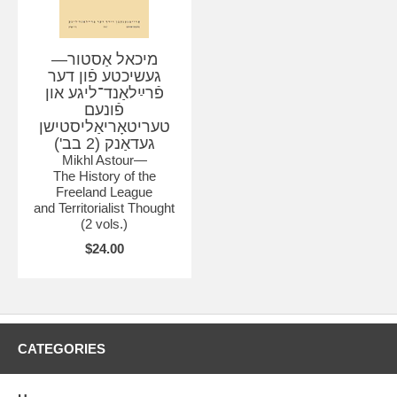
מיכאל אַסטור—
געשיכטע פֿון דער
פֿרײַלאַנד־ליגע און
פֿונעם
טעריטאָריאַליסטישן
געדאַנק (2 בב')
Mikhl Astour—
The History of the
Freeland League
and Territorialist Thought
(2 vols.)
$24.00
CATEGORIES