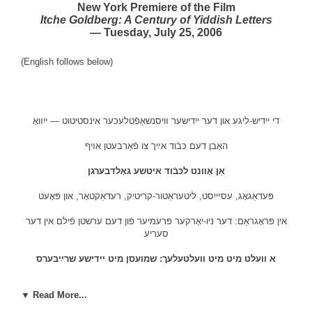
New York Premiere of the Film
Itche Goldberg: A Century of Yiddish Letters
— Tuesday, July 25, 2006
(English follows below)
די ייִדיש-ליגע און דער ייִדישער װיסנשאַפֿטלעכער אינסטיטוט — ייִװאָ
האָבן דעם כּבֿוד אײַך צו פֿאַרבעטן אױף
אַן אָװנט לכּבֿוד איטשע גאָלדבערגן
פּעדאַגאָג, עסײיִסט, ליטעראַטור-קריטיק, רעדאַקטאָר, און פּאָעט
אין פּראָגראַם: דער ניו-יאָרקער פּרעמיער פֿון דעם ערשטן פֿילם אין דער
סעריע
א װעלט מיט מיט װעלטעלעך: שמועסן מיט ייִדישע שרײַבערס
איטשע גאָלדבערג: אױב נישט נאָך העכער
▼ Read More...
אַ פֿילם פֿון דזשאַש װאַלעצקי, פּראָדוצירט פֿון דער ייִדיש-ליגע