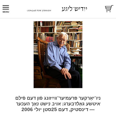
ניו־יאָרקער פּרעמיער־ווײַזונג פֿון דעם פֿילם
איטשע גאָלדבערג: אױב נישט נאָך העכער
— דינסטיק, דעם 25סטן יולי 2006