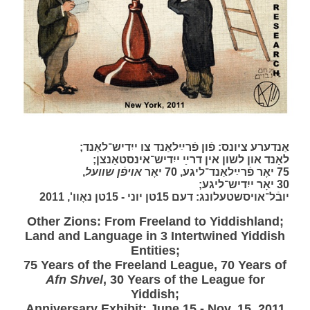
אַנדערע ציונס: פֿון פֿרײַלאַנד צו ייִדיש־לאַנד;
לאַנד און לשון אין דרײַ ייִדיש־אינסטאַנצן;
,
אױפֿן שװעל
75 יאָר פֿרײַלאַנד־ליגע, 70 יאָר
30 יאָר ייִדיש־ליגע;
יובֿל־אויסשטעלונג: דעם 15טן יוני - 15טן נאָוו', 2011
Other Zions: From Freeland to Yiddishland;
Land and Language in 3 Intertwined Yiddish
Entities;
75 Years of the Freeland League, 70 Years of
Afn Shvel
, 30 Years of the League for
Yiddish;
Anniversary Exhibit: June 15 - Nov. 15, 2011