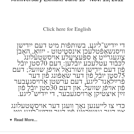
Click here for English
די ייִדיש־ליגע, בשותּפֿות מיט דעם ייִדישן
וויסנשאַפֿטלעכן אינסטיטוט - ייִוואָ, האָבן
צוגעגרייט אַ ספּעציעלע אויסשטעלונג
לכּבֿוד עטלעכע יובֿלען: דעם 70סטן יובֿל
אויפֿן שוועל
פֿון דעם ייִדישן זשורנאַל
; דעם
75סטן יובֿל פֿון דער שאַפֿונג פֿון דער
פֿרײַלאַנד־ליגע, דעם ערשטן אַרויסגעבער
אויפֿן שוועל
פֿון
, און דעם 30סטן יובֿל פֿון
זײַן איצטיקן אַרויסגעבער, די ייִדיש־ליגע.
כּדי צו לייענען נאָך וועגן דער אויסשטעלונג
און דער געשיכטע פֿון דער ייִדיש־ליגע
גיט
.
דאָ אַ קוועטש
▼ Read More...
די אויסשטעלונג וועט מען קענען זען ביז