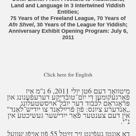
Land and Language in 3 Intertwined Yiddish
Entities;
75 Years of the Freeland League, 70 Years of
Afn Shvel
, 30 Years of the League for Yiddish;
Anniversary Exhibit Opening Program: July 6,
2011
Click here for English
מיטוואָך דעם 6טן יולי 2011, 6 נ"מ איז
פֿאָרגעקומען די יום־טובֿדיקע דערעפֿענונג און
פּראָגראַם לכּבֿוד דער יובֿל־אױסשטעלונג
"
אַנדערע ציונס: פֿון פֿרײַלאַנד צו ייִדיש־לאַנד
„
אין דעם צענטער פֿאַר ייִדישער געשיכטע אין
נ"י.
אויפֿן שוועל
דאָ אונטן געפֿינט זיך זײַטל 55 פֿון