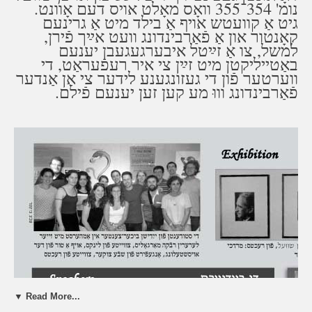
נומ' 354־355 וואָס מאָלט אויס דעם אָוונט.
גיט אַ קוועטש אויף אַ בילד מיט אַ גרינעם
קאָנטור און אַ פֿאַרבינדונג וועט אײַך פֿירן,
למשל, צו אַ זײַטל איבערגעגעבן יענעם
באַטייליקטן מיט זײַן צי איר רעפֿעראַט, די
ווערטער פֿון די געזונגענע לידער צי אַן אַנדער
פֿאַרבינדונג וווּ מע קען זען יענעם פֿילם.
▼ Read More...