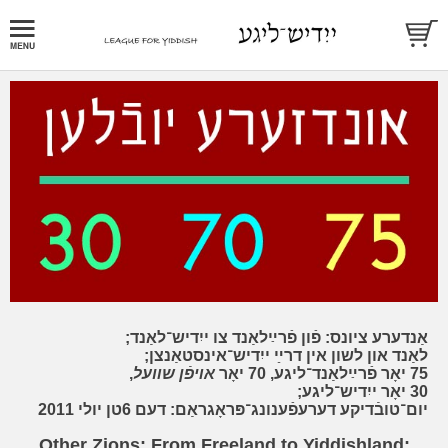
אַנדערע ציונס: פֿון פֿרײַלאַנד צו ייִדיש־לאַנד;
לאַנד און לשון אין דרײַ ייִדיש־אינסטאַנצן;
,
אױפֿן שװעל
75 יאָר פֿרײַלאַנד־ליגע, 70 יאָר
30 יאָר ייִדיש־ליגע;
יום־טובֿדיקע דערעפֿענונג־פּראָגראַם: דעם 6טן יולי 2011
Other Zions: From Freeland to Yiddishland;