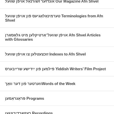
אונדזער זשורנאַל אױפֿן שװעל Our Magazine Afn Shvel
טערמינאָלאָגיעס פֿון אויפֿן שוועל Terminologies from Afn
Shvel
אויפֿן שוועל־אַרטיקלען מיט גלאָסאַרן Afn Shvel Articles
with Glossaries
זוכצעטלען צו אויפֿן שוועל Indexes to Afn Shvel
פֿילמען פֿון ייִדישע שרײַבערס Yiddish Writers’ Film Project
ווערטער פֿון דער וואָךWords of the Week
פּראָגראַמען Programs
רעקאָרדירונגען Recordings