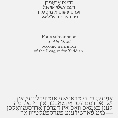
כּדי צו אַבאָנירן
דעם
אויפֿן שוועל
ווערט פּשוט אַ מיטגליד
פֿון דער ייִדיש־ליגע.
For a subscription
to
Afn Shvel
become a member
of the League for Yiddish.
אָפּגעגעבן די טראַגישע אַנטוויקלונגען אין
ישׂראל דעם 7טן אָקטאָבער און די מלחמה
קעגן כאַמאַס וואָס איז דערפֿון אַרויסגעוואַקסן
— מיט פֿאַרשידענע פּערספּעקטיוון און
איבערלעבונגען, און גבֿית־עדותן סײַ פֿון