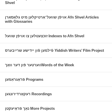
Shvel
אויפֿן שוועל־אַרטיקלען מיט גלאָסאַרן Afn Shvel Articles
with Glossaries
זוכצעטלען צו אויפֿן שוועל Indexes to Afn Shvel
פֿילמען פֿון ייִדישע שרײַבערס Yiddish Writers’ Film Project
ווערטער פֿון דער וואָךWords of the Week
פּראָגראַמען Programs
רעקאָרדירונגען Recordings
נאָך פּראָיעקטן More Projects