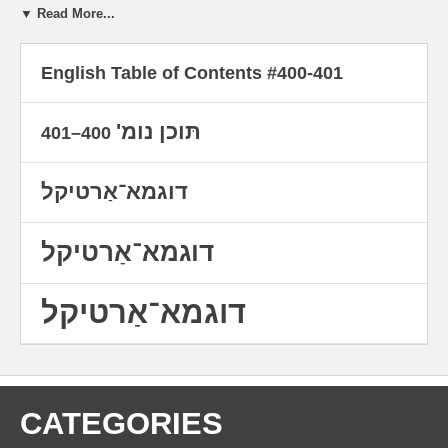
געליטענע, סײַ פֿון די וואָס זענען זיי געקומען
▼ Read More...
צו הילף. ‬
English Table of Contents #400-401
Devoted to the tragic events in Israel on October 7 and
the resulting war against Hamas — featuring various
perspectives and experiences, and testimony from both
victims and those who came to their aid.
תּוכן נומ'
400–401
דוגמא־אַרטיקל
דוגמא־אַרטיקל
דוגמא־אַרטיקל
CATEGORIES