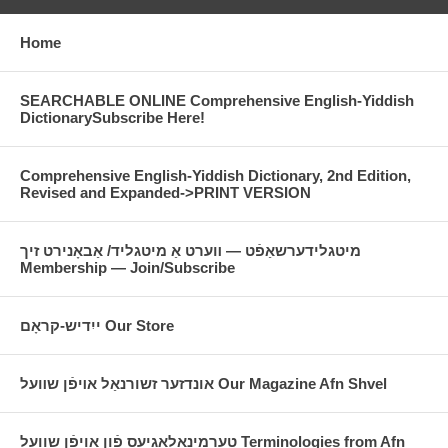
Home
SEARCHABLE ONLINE Comprehensive English-Yiddish
DictionarySubscribe Here!
Comprehensive English-Yiddish Dictionary, 2nd Edition,
Revised and Expanded->PRINT VERSION
מיטגלידערשאַפֿט — װערט אַ מיטגליד/ אַבאָנירט זיך
Membership — Join/Subscribe
ייִדיש-קראָם Our Store
אונדזער זשורנאַל אױפֿן שװעל Our Magazine Afn Shvel
טערמינאָלאָגיעס פֿון אויפֿן שוועל Terminologies from Afn