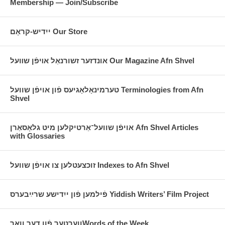
2024.
Membership — Join/Subscribe
ייִדיש-קראָם Our Store
אונדזער זשורנאַל אױפֿן שװעל Our Magazine Afn Shvel
טערמינאָלאָגיעס פֿון אויפֿן שוועל Terminologies from Afn
Shvel
אויפֿן שוועל־אַרטיקלען מיט גלאָסאַרן Afn Shvel Articles
with Glossaries
זוכצעטלען צו אויפֿן שוועל Indexes to Afn Shvel
פֿילמען פֿון ייִדישע שרײַבערס Yiddish Writers’ Film Project
ווערטער פֿון דער וואָךWords of the Week