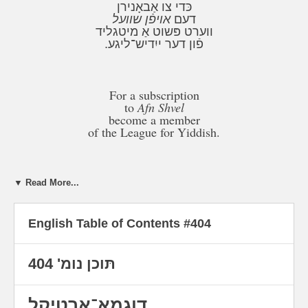
כּדי צו אַבאָנירן
דעם
אויפֿן שוועל
ווערט פּשוט אַ מיטגליד
פֿון דער ייִדיש־ליגע.
For a subscription
to
Afn Shvel
become a member
of the League for Yiddish.
▼ Read More...
English Table of Contents #404
„ווען האָט ייִדיש עמיגרירט קיין פֿינלאַנד?״,
תּוכן נומ' 404
„צי האָט סעלמאַ לאַגערלעף געקענט ייִדיש?
״, „ווי הייסן די שוועדישע
כּמעט־דזשיגאַן־און־שומאַכער?״, „זינט ווען
איז ייִדיש אַן אָפֿיציעלע מינאָריטעטן־שפּראַך
דוגמא־אַרטיקל