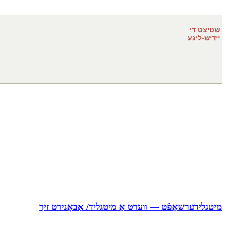
שטיצט די
ייִדיש-ליגע
מיטגלידערשאַפֿט — װערט אַ מיטגליד/ אַבאָנירט זיך