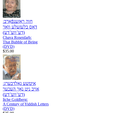
חוה ראָזענפֿאַרב:
דאָס בלעזעלע וואָר
(דע־ווע־דע)
Chava Rosenfarb:
That Bubble of Being
(DVD)
$35.00
איטשע גאָלדבערג:
אויב ניט נאָך העכער
(דע־ווע־דע)
Itche Goldberg:
A Century of Yiddish Letters
(DVD)