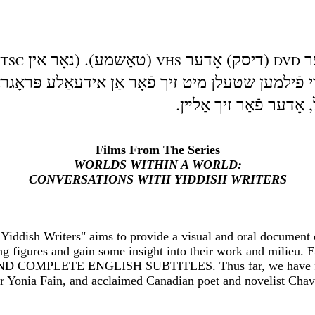
ער
(דיסק) אָדער
(טאַשמע). (נאָר אין
TSC
VHS
DVD
די פֿילמען שטעלן מיט זיך פֿאָר אַן אידעאַלע פּראָגר
 אָדער פֿאַר זיך אַלײן
Films From The Series
WORLDS WITHIN A WORLD:
CONVERSATIONS WITH YIDDISH WRITERS
Yiddish Writers" aims to provide a visual and oral document 
ng figures and gain some insight into their work and milieu. E
D COMPLETE ENGLISH SUBTITLES. Thus far, we have filmed 
er Yonia Fain, and acclaimed Canadian poet and novelist Cha