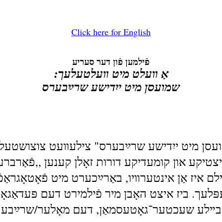
Click here for English
פֿילמען פֿון דער סעריע
אַ װעלט מיט װעלטעלעך:
שמועסן מיט ייִדישע שרײַבערס
ן מיט ייִדישע שרײַבערס" צילעװעט צוצושטעלן אַ ד
יקע און קומעדיקע דורות זאָלן קענען ,,פֿאַרברענגען
ילם איז אַן אינטערװיו, באַרײַכערט מיט פֿאָטאָגראַ
לעך. ביז איצט האָבן מיר פֿילמירט דעם פּעדאַגאָ
 בײלע שעכטער־גאָטעסמאַן, דעם מאָלער/שרײַבער יאָני