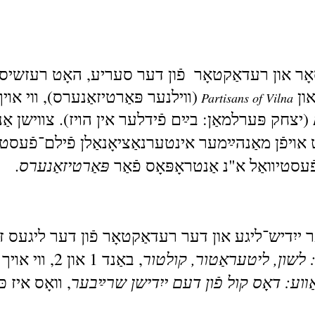
רט און רעדאַקטירט די פֿילמען
(ון
װילנער פּאַרטיזאַנערס), װי אױ,
Partisans of Vilna
יצחק פּערלמאַן: בײַם פֿידלער אין הױז). צװישן א
אױפֿן מאַנהײַמער אינטערנאַציאָנאַלן פֿילם־פֿעסטי
פּאַרטיזאַנערס
.
ֿעסטיװאַל א"נ אַנטראָפּאָס פֿאַר
ייִדיש־ליגע און דער רעדאַקטאָר פֿון דער ליגעס ז
יר: לשון, ליטעראַטור, קולטור
באַנד 1 און 2
ַװע: דאָס קול פֿון דעם ייִדישן שרײַבער
װאָס איז כּו