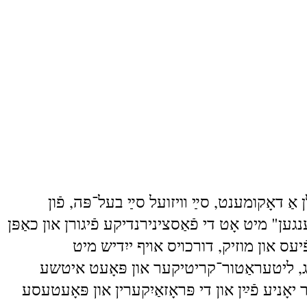
אָקומענט, סײַ װיזועל סײַ בעל־פּה, פֿון
" מיט אָט די פֿאַסצינירנדיקע פֿיגורן און כאַפּן
פֿיעס און מוזיק, דורכױס אױף ייִדיש מיט
ג, ליטעראַטור־קריטיקער און פּאָעט איטשע
ע פֿײַן און די פּראָזאַיִקערין און פּאָעטעסע