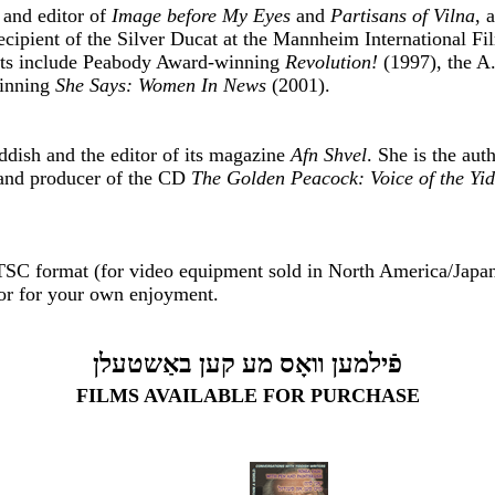
 and editor of
Image before My Eyes
and
Partisans of Vilna
, 
cipient of the Silver Ducat at the Mannheim International Fi
dits include Peabody Award-winning
Revolution!
(1997), the A
inning
She Says: Women In News
(2001).
ddish and the editor of its magazine
Afn Shvel
. She is the aut
r and producer of the CD
The Golden Peacock: Voice of the Yid
C format (for video equipment sold in North America/Japan). 
 or for your own enjoyment.
פֿילמען װאָס מע קען באַשטעלן
FILMS AVAILABLE FOR PURCHASE