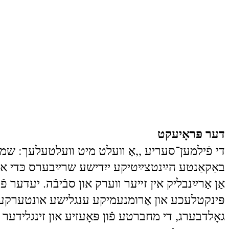
דער פּראָיעקט
די פֿילמען־סעריע ,,אַ װעלט מיט װעלטעלעך: שמועס
באַקאַנטע הײַנטצײַטיקע ייִדישע שרײַבערס כּדי איצט
אַן אַרײַנבליק אין זײער װערק און סבֿיבֿה. יעדער פֿ
פּינקטלעכע און אַרומנעמיקע ענגלישע אונטערקעפּ
גאָלדבערג, די מחברטע פֿון פּאָעזיע און זינגלידער