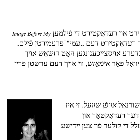
Image Before My
(ך רעדאַקטירט דעם ,,עמי"־פּרעמירטן פֿילם
(ַנדערע אױסצײכענונגען האָט דזשאַש אױך
אימאַזש
װאַל פֿאַר
, װי אױך דעם ערשטן פּריז
אױפֿן שװעל
שורנאַל
. זי איז
, , װי אױך דער רעדאַקטאָר און
, לל די קולער פֿון צען ייִדישע