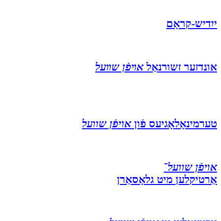
ייִדיש-קראָם
אונדזער זשורנאַל
אױפֿן שװעל
טערמינאָלאָגיעס פֿון
אויפֿן שוועל
אויפֿן שוועל
־
אַרטיקלען מיט גלאָסאַרן