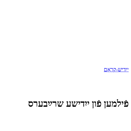
ייִדיש-קראָם
פֿילמען פֿון ייִדישע שרײַבערס