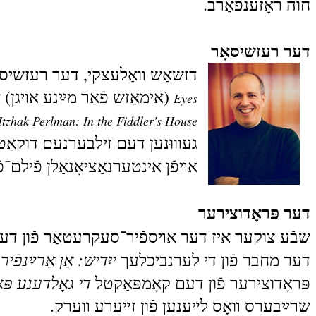
חוה ראָזענפֿאַרב.
דער רעזשיסאָר
דזשאַש װאַלעצקי, דער רעזשיסאָר און רעד‫אַקטאָר ‬ פֿון דער סעריע, האָט רעזשיסי
אימאַזש פֿאַר מײַנע אױגן) א
Eyes
Itzhak Perlman: In the Fiddler's House
געװוּנען דעם זילבערנעם דוקאַט 
אױפֿן אינטערנאַציאָנאַלן פֿילם־פ
דער פּראָדוצירער
שבֿע צוקער איז דער אױספֿיר־סעקרעטאַר פֿון דער 
ייִדיש: אַן אַרײַנפֿ
דער מחבר פֿון די לערנביכלעך
די גאָלדענע פּא
פּראָדוצירער פֿון דעם קאָמפּאַקטל
שרײַבערס װאָס לײענען פֿון זײערע װערק.