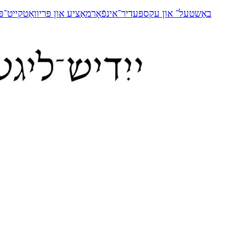
באַשטעל־ און עקספּעדיר־אינפֿאָרמאַציע און פּריוואַטקייט־פּ