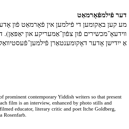
דער פֿילמפֿאָרמאַט
מע קען באַקומען די פֿילמען אין פֿאָרמאַט פֿון אָד
װידעאָ־מכשירים פֿון צפֿון־אַמעריקע און יאַפּאַן). ,
אַ ייִדישן אָדער דאָקומענטאַרן פֿילמען־פֿעסטיװאַל,.
of prominent contemporary Yiddish writers so that present
ach film is an interview, enhanced by photo stills and
educator, literary critic and poet Itche Goldberg,
va Rosenfarb.