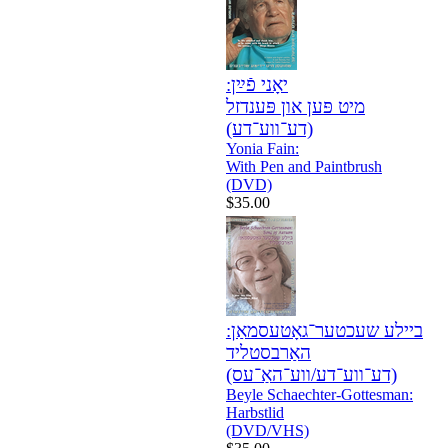
יאָני פֿײַן:
מיט פּען און פּענדזל
(דע־ווע־דע)
Yonia Fain:
With Pen and Paintbrush
(DVD)
$35.00
ביילע שעכטער־גאָטעסמאַן:
האַרבסטליד
(דע־ווע־דע/ווע־האַ־עס)
Beyle Schaechter-Gottesman:
Harbstlid
(DVD/VHS)