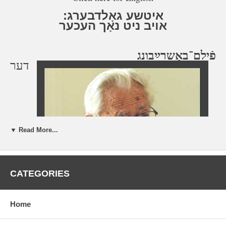
איטשע גאָלדבערג:
אױב ניט נאָך העכער
פֿילם־באַשרײַבונג
דער
▼ Read More...
CATEGORIES
פֿילם איז 83 מינוט לאַנג. אינעם פֿילם
Home
דערצײלט דער 101־יאָריקער איטשע װעגן
זײַן דערציִונג אין דער הײם און אין שול אין