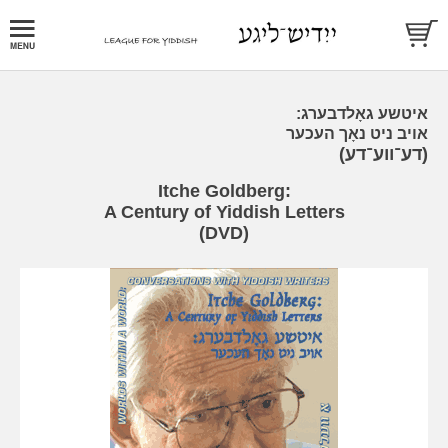
איטשע גאָלדבערג:
אויב ניט נאָך העכער
(דע־ווע־דע)
Itche Goldberg:
A Century of Yiddish Letters
(DVD)