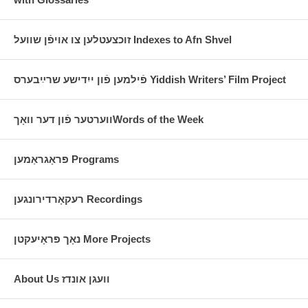
ביאָגראַפֿיע
איטשע
זוכצעטלען צו אויפֿן שוועל Indexes to Afn Shvel
פֿילמען פֿון ייִדישע שרײַבערס Yiddish Writers’ Film Project
ווערטער פֿון דער וואָךWords of the Week
פּראָגראַמען Programs
גאָלדבערג (1904—2006) איז געבױרן געװאָרן
אין אַפּט, פּױלן, און איז אױפֿגעװאָקסן אין
רעקאָרדירונגען Recordings
װאַרשע. זינט ער איז אָנגעקומען קײן קאַנאַדע
פֿון װאַרשע אין 1920 צו פֿערצן יאָר איז זײַן
נאָמען אינטים פֿאַרבונדן מיט דער לינקער
נאָך פּראָיעקטן More Projects
ייִדישער באַװעגונג. אין 1925 האָט ער
געהאָלפֿן עפֿענען ,,יונגװעלט", די ערשטע
About Us וועגן אונדז
װעלטלעכע זומער־קאָלאָניע פֿאַר ייִדישע
קינדער אין קאַנאַדע. אין 1932 איז ער