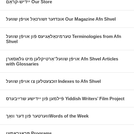
ייִדיש-קראָם Our Store
אונדזער זשורנאַל אױפֿן שװעל Our Magazine Afn Shvel
טערמינאָלאָגיעס פֿון אויפֿן שוועל Terminologies from Afn
Shvel
אויפֿן שוועל־אַרטיקלען מיט גלאָסאַרן Afn Shvel Articles
with Glossaries
זוכצעטלען צו אויפֿן שוועל Indexes to Afn Shvel
פֿילמען פֿון ייִדישע שרײַבערס Yiddish Writers’ Film Project
ווערטער פֿון דער וואָךWords of the Week
פּראָגראַמען Programs