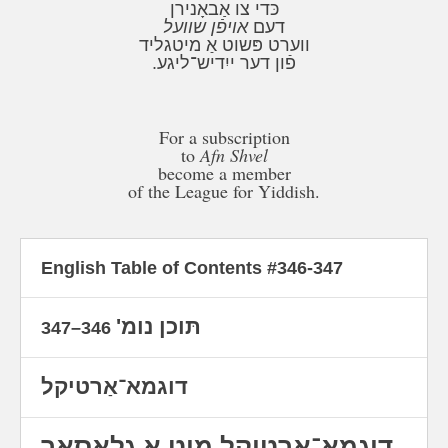
כּדי צו אַבאָנירן
דעם
אויפֿן שוועל
ווערט פּשוט אַ מיטגליד
פֿון דער ייִדיש־ליגע.
For a subscription
to
Afn Shvel
become a member
of the League for Yiddish.
English Table of Contents #346-347
תּוכן נומ'
346–347
דוגמא־אַרטיקל
דוגמא־אַרטיקל מיט אַ גלאָסאַר