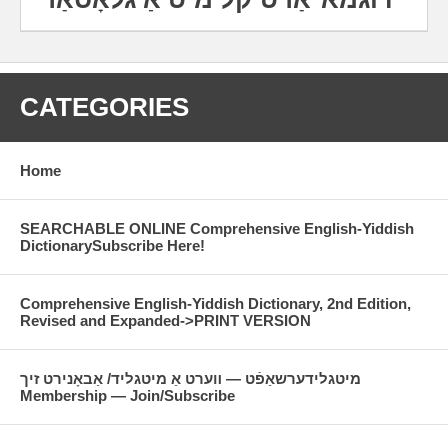
CATEGORIES
Home
SEARCHABLE ONLINE Comprehensive English-Yiddish
DictionarySubscribe Here!
Comprehensive English-Yiddish Dictionary, 2nd Edition,
Revised and Expanded->PRINT VERSION
מיטגלידערשאַפֿט — װערט אַ מיטגליד/ אַבאָנירט זיך
Membership — Join/Subscribe