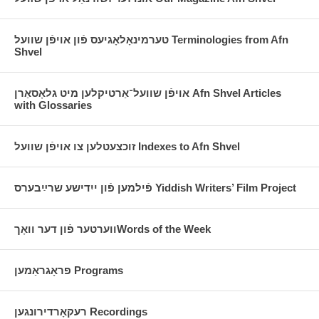
טערמינאָלאָגיעס פֿון אויפֿן שוועל Terminologies from Afn
Shvel
אויפֿן שוועל־אַרטיקלען מיט גלאָסאַרן Afn Shvel Articles
with Glossaries
זוכצעטלען צו אויפֿן שוועל Indexes to Afn Shvel
פֿילמען פֿון ייִדישע שרײַבערס Yiddish Writers’ Film Project
ווערטער פֿון דער וואָךWords of the Week
פּראָגראַמען Programs
רעקאָרדירונגען Recordings