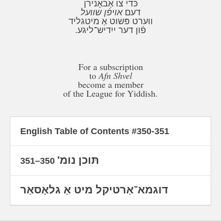
כּדי צו אַבאָנירן
דעם
אויפֿן שוועל
ווערט פּשוט אַ מיטגליד
פֿון דער ייִדיש־ליגע.
For a subscription
to
Afn Shvel
become a member
of the League for Yiddish.
English Table of Contents #350-351
תּוכן נומ'
350–351
דוגמא־אַרטיקל מיט אַ גלאָסאַר