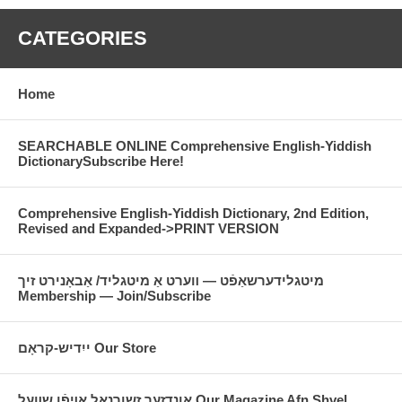
CATEGORIES
Home
SEARCHABLE ONLINE Comprehensive English-Yiddish
DictionarySubscribe Here!
Comprehensive English-Yiddish Dictionary, 2nd Edition,
Revised and Expanded->PRINT VERSION
מיטגלידערשאַפֿט — װערט אַ מיטגליד/ אַבאָנירט זיך
Membership — Join/Subscribe
ייִדיש-קראָם Our Store
אונדזער זשורנאַל אױפֿן שװעל Our Magazine Afn Shvel