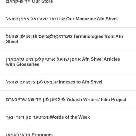
ייִדיש-קראָם Our Store
אונדזער זשורנאַל אױפֿן שװעל Our Magazine Afn Shvel
טערמינאָלאָגיעס פֿון אויפֿן שוועל Terminologies from Afn
Shvel
אויפֿן שוועל־אַרטיקלען מיט גלאָסאַרן Afn Shvel Articles
with Glossaries
זוכצעטלען צו אויפֿן שוועל Indexes to Afn Shvel
פֿילמען פֿון ייִדישע שרײַבערס Yiddish Writers’ Film Project
ווערטער פֿון דער וואָךWords of the Week
פּראָגראַמען Programs