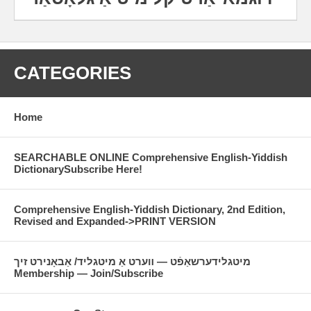
CATEGORIES
Home
SEARCHABLE ONLINE Comprehensive English-Yiddish
DictionarySubscribe Here!
Comprehensive English-Yiddish Dictionary, 2nd Edition,
Revised and Expanded->PRINT VERSION
מיטגלידערשאַפֿט — װערט אַ מיטגליד/ אַבאָנירט זיך
Membership — Join/Subscribe